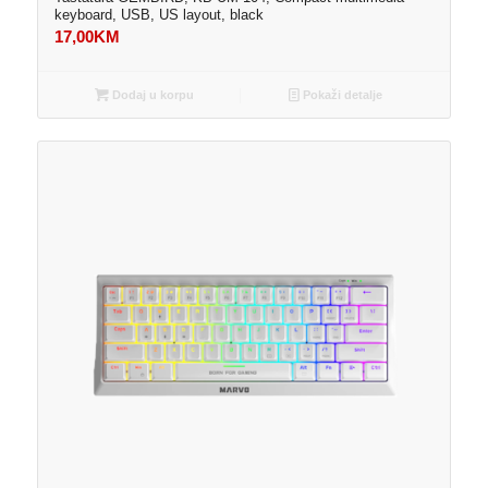
keyboard, USB, US layout, black
17,00
KM
Dodaj u korpu
Pokaži detalje