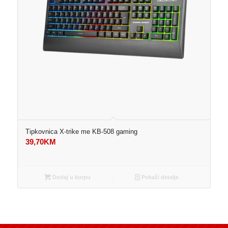
Tipkovnica X-trike me KB-508 gaming
39,70
KM
Dodaj u korpu
Pokaži detalje