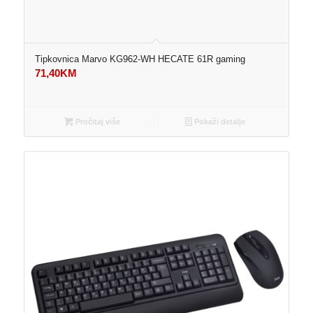
Tipkovnica Marvo KG962-WH HECATE 61R gaming
71,40
KM
Pročitaj više
Pokaži detalje