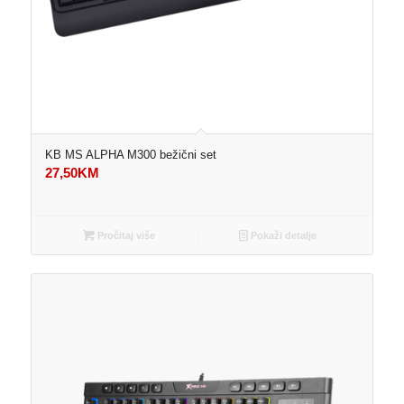
KB MS ALPHA M300 bežični set
27,50
KM
Pročitaj više
Pokaži detalje