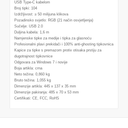
USB Type-C kabelom
Broj tipki: 104
Izdržljivost: ≥ 50 milijuna klikova
Pozadinsko svjetlo: RGB (21 način osvjetljenja)
Sučelje: USB 2.0
Duljina kabela: 1,6 m
Namjenske tipke za medije i tipka za glasnoću
Profesionalni plavi prekidači i 100% anti-ghosting tipkovnica
Kapice za tipke s premazom protiv otisaka prstiju za
dugotrajnost tipkovnice
Odgovara za Windows 7 i novije
Boja artikla: crna
Neto težina: 0,860 kg
Bruto težina: 1,055 kg
Dimenzije artikla: 445 x 137 x 35 mm
Dimenzije pakiranja: 485 x 70 x 53 mm
Certifikati: CE, FCC, RoHS