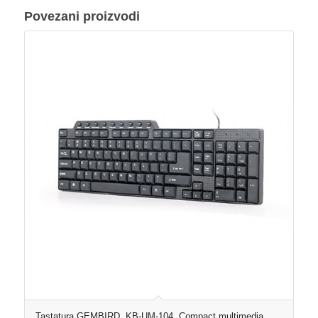
Povezani proizvodi
Tastatura GEMBIRD, KB-UM-104, Compact multimedia