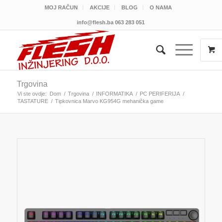
MOJ RAČUN
AKCIJE
BLOG
O NAMA
info@flesh.ba
063 283 051
Trgovina
Vi ste ovdje:
Dom
/
Trgovina
/
INFORMATIKA
/
PC PERIFERIJA
/
TASTATURE
/
Tipkovnica Marvo KG954G mehanička game