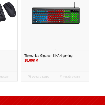
Tipkovnica Gigatech KHAN gaming
18,60
KM
detalje
Dodaj u korpu
Pokaži detalje