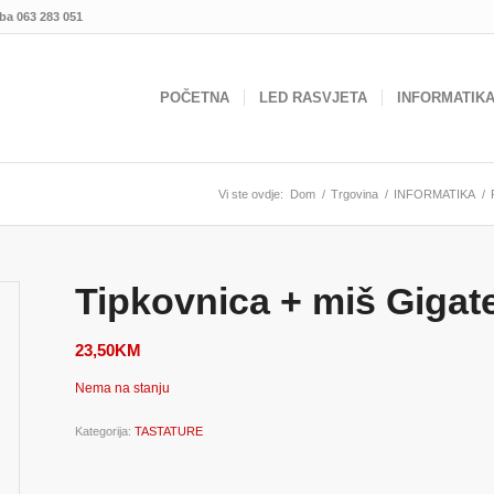
.ba
063 283 051
POČETNA
LED RASVJETA
INFORMATIK
Vi ste ovdje:
Dom
/
Trgovina
/
INFORMATIKA
/
Tipkovnica + miš Giga
23,50
KM
Nema na stanju
Kategorija:
TASTATURE