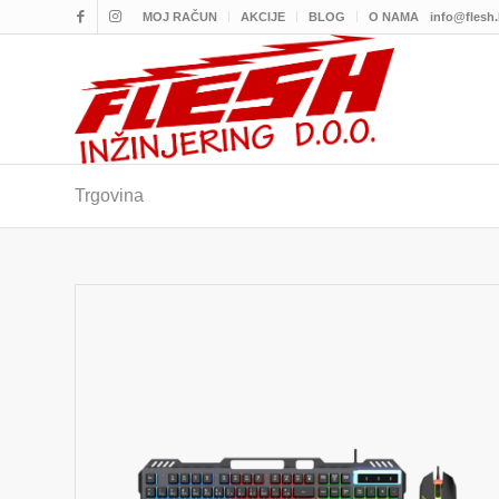
MOJ RAČUN
AKCIJE
BLOG
O NAMA
info@flesh
Trgovina