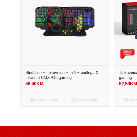
Slušalice + tipkovnica + miš + podloga X-
Tipkovni
trike me CMX-415 gaming
gaming
58,40
KM
52,50
K
Dodaj u korpu
Pokaži detalje
Dodaj