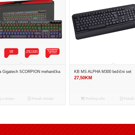
ca Gigatech SCORPION mehanička
KB MS ALPHA M300 bežični set
27,50
KM
M
 u korpu
Pokaži detalje
Pročitaj više
Pokaži 