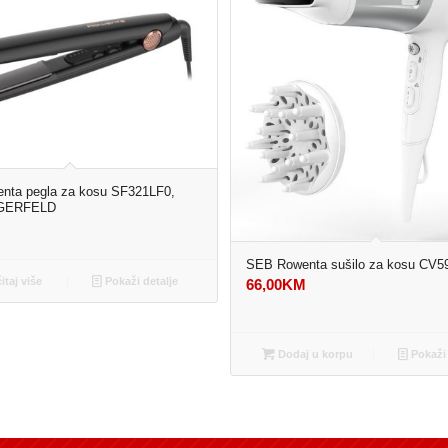
nta pegla za kosu SF321LF0,
GERFELD
M
SEB Rowenta sušilo za kosu CV5
itaj više
Pokaži detalje
66,00
KM
Dodaj u korpu
Pokaži 