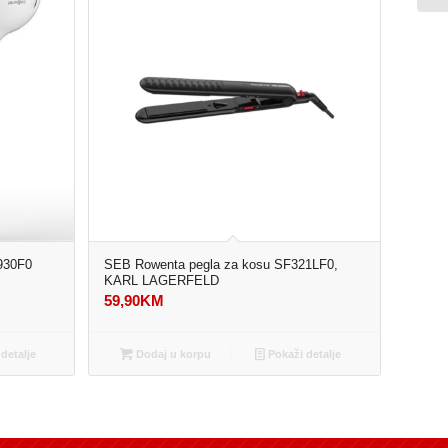
930F0
SEB Rowenta pegla za kosu SF321LF0,
KARL LAGERFELD
59,90
KM
detalje
Dodaj u korpu
Pokaži detalje