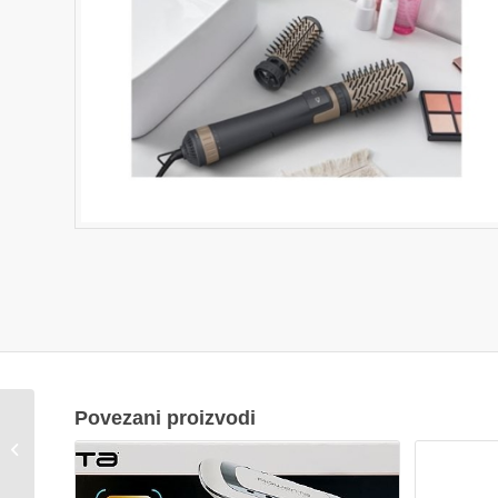
Povezani proizvodi
VIVAX HOME glačalo
IR-2201CC