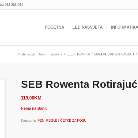
.ba
063 283 051
POČETNA
LED RASVJETA
INFORMATIK
Vi ste ovdje:
Dom
/
Trgovina
/
ELEKTRONIKA
/
MALI KUCANSKI APARATI
/
SEB Rowenta Rotirajuć
113,00
KM
Nema na stanju
Kategorija:
FEN, PEGLE I ČETKE ZA KOSU