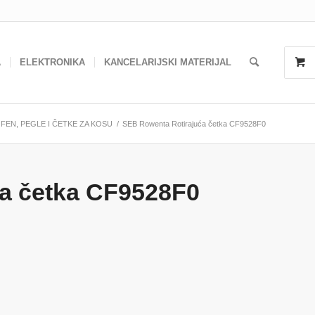
A
ELEKTRONIKA
KANCELARIJSKI MATERIJAL
FEN, PEGLE I ČETKE ZA KOSU
/
SEB Rowenta Rotirajuća četka CF9528F0
a četka CF9528F0