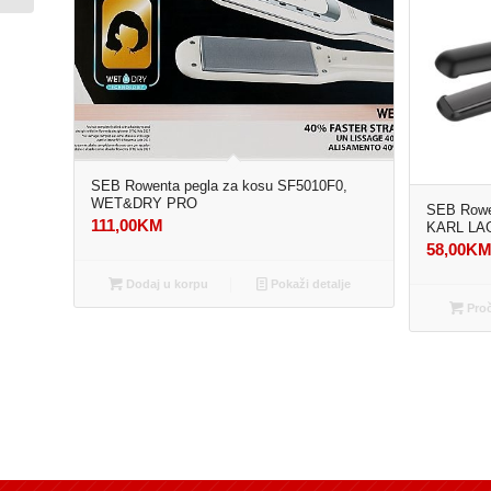
SEB Rowenta pegla za kosu SF5010F0,
WET&DRY PRO
SEB Rowe
111,00
KM
KARL LA
58,00
K
Dodaj u korpu
Pokaži detalje
Proč