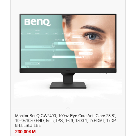
Monitor BenQ GW2490, 100hz Eye Care Anti-Glare 23,8”,
1920×1080 FHD, 5ms, IPS, 16:9, 1300:1, 2xHDMI, 1xDP,
9H.LLSLJ.LBE
230,00
KM