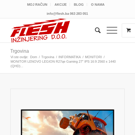
MOJ RAČUN
AKCIJE
BLOG
O NAMA
info@flesh.ba
063 283 051
Trgovina
Vi ste ovdje:
Dom
/
Trgovina
/
INFORMATIKA
/
MONITORI
/
MONITOR LENOVO LEGION R27qe Gaming 27” IPS 16:9 2560 x 1440
(QHD)...