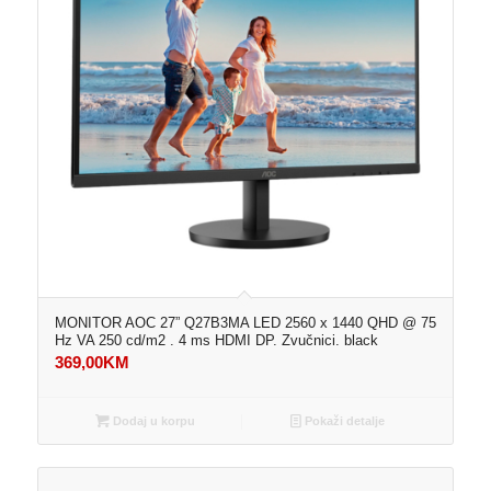
MONITOR AOC 27” Q27B3MA LED 2560 x 1440 QHD @ 75
Hz VA 250 cd/m2 . 4 ms HDMI DP. Zvučnici. black
369,00
KM
Dodaj u korpu
Pokaži detalje