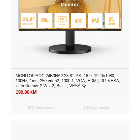
MONITOR AOC 24B3HA2 23.8” IPS, 16:9, 1920×1080,
100Hz, 1ms, 250 cd/m2, 1000:1, VGA, HDMI, DP, VESA,
Ultra Narrow, 2 W x 2, Black, VESA 3y
199,00
KM
Dodaj u korpu
Pokaži detalje