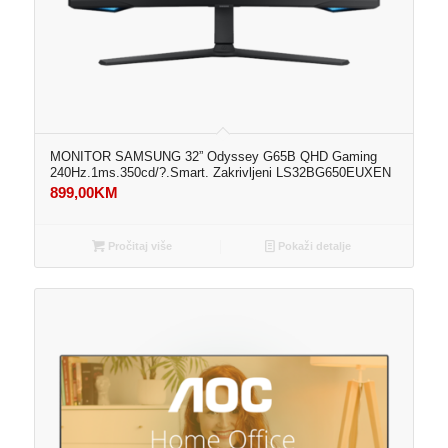
MONITOR SAMSUNG 32” Odyssey G65B QHD Gaming
240Hz.1ms.350cd/?.Smart. Zakrivljeni LS32BG650EUXEN
899,00
KM
Pročitaj više
Pokaži detalje