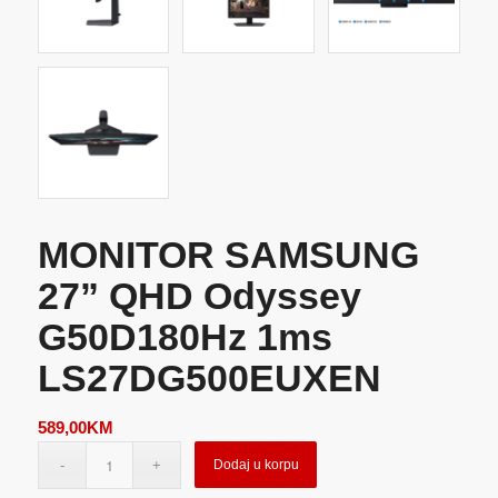
MONITOR SAMSUNG
27” QHD Odyssey
G50D180Hz 1ms
LS27DG500EUXEN
589,00
KM
Dodaj u korpu