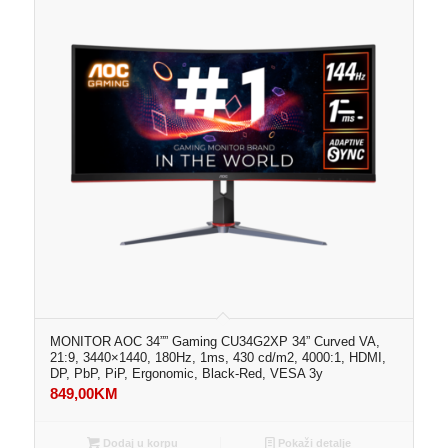
MONITOR AOC 34”” Gaming CU34G2XP 34” Curved VA,
21:9, 3440×1440, 180Hz, 1ms, 430 cd/m2, 4000:1, HDMI,
DP, PbP, PiP, Ergonomic, Black-Red, VESA 3y
849,00
KM
Dodaj u korpu
Pokaži detalje