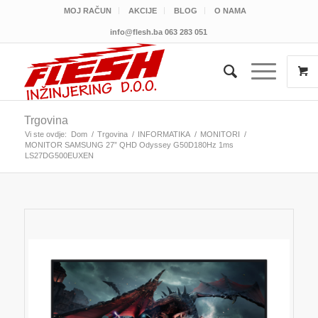
MOJ RAČUN
AKCIJE
BLOG
O NAMA
info@flesh.ba
063 283 051
Trgovina
Vi ste ovdje:
Dom
/
Trgovina
/
INFORMATIKA
/
MONITORI
/
MONITOR SAMSUNG 27” QHD Odyssey G50D180Hz 1ms
LS27DG500EUXEN