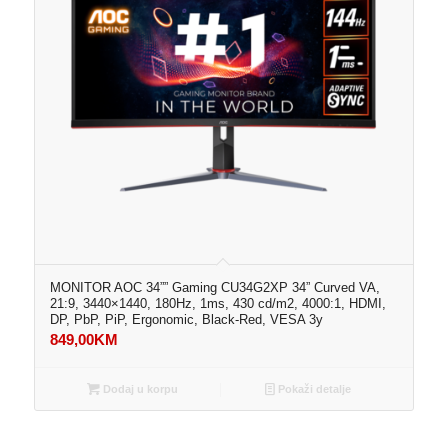
MONITOR AOC 34”” Gaming CU34G2XP 34” Curved VA,
21:9, 3440×1440, 180Hz, 1ms, 430 cd/m2, 4000:1, HDMI,
DP, PbP, PiP, Ergonomic, Black-Red, VESA 3y
849,00
KM
Dodaj u korpu
Pokaži detalje