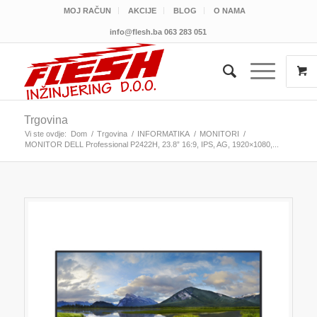
MOJ RAČUN
AKCIJE
BLOG
O NAMA
info@flesh.ba
063 283 051
Trgovina
Vi ste ovdje:
Dom
/
Trgovina
/
INFORMATIKA
/
MONITORI
/
MONITOR DELL Professional P2422H, 23.8” 16:9, IPS, AG, 1920×1080,...