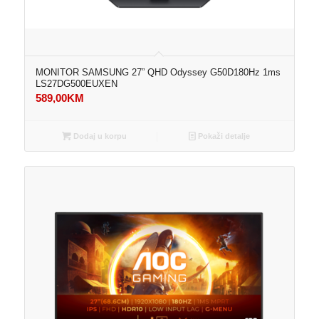
MONITOR SAMSUNG 27” QHD Odyssey G50D180Hz 1ms
LS27DG500EUXEN
589,00
KM
Dodaj u korpu
Pokaži detalje