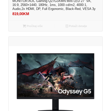
MONITOR AOC Gaming Q27G3XMN Mini LED 27” VA,
16:9, 2560×1440, 180Hz, 1ms, 1000 cd/m2, 4000:1,
Audio,2x HDMI, DP, Full Ergonomic, Black-Red, VESA 3y
819,00
KM
Pročitaj više
Pokaži detalje