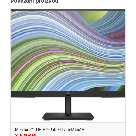
Povezani proizvodi
Monitor 24¨ HP P24 G5 FHD, 64X66AA
319,00
KM