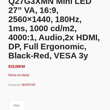
Q27G3XMN Mini LED
27” VA, 16:9,
2560×1440, 180Hz,
1ms, 1000 cd/m2,
4000:1, Audio,2x HDMI,
DP, Full Ergonomic,
Black-Red, VESA 3y
819,00
KM
Nema na stanju
Kategorija:
MONITORI
Opis