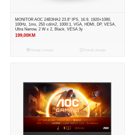
MONITOR AOC 24B3HA2 23.8” IPS, 16:9, 1920×1080,
100Hz, 1ms, 250 cd/m2, 1000:1, VGA, HDMI, DP, VESA,
Ultra Narrow, 2 W x 2, Black, VESA 3y
199,00
KM
Dodaj u korpu
Pokaži detalje