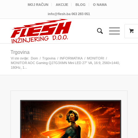
MOJ RAČUN
AKCIJE
BLOG
O NAMA
info@flesh.ba
063 283 051
Trgovina
Vi ste ovdje:
Dom
/
Trgovina
/
INFORMATIKA
/
MONITORI
/
MONITOR AOC Gaming Q27G3XMN Mini LED 27” VA, 16:9, 2560×1440,
180Hz, 1...