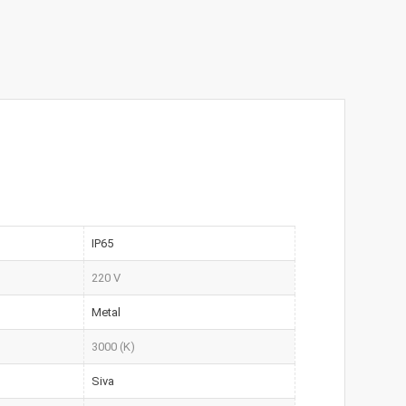
IP65
220 V
Metal
3000 (K)
Siva