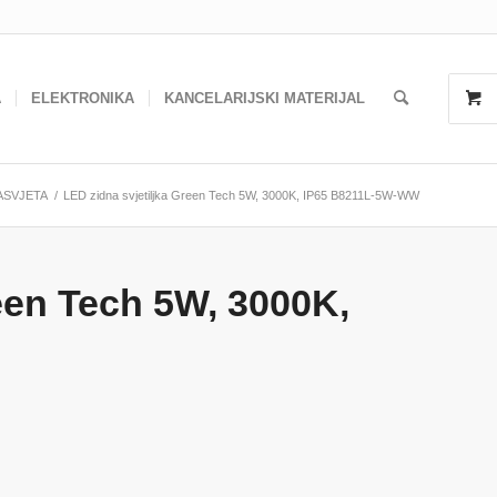
A
ELEKTRONIKA
KANCELARIJSKI MATERIJAL
ASVJETA
/
LED zidna svjetiljka Green Tech 5W, 3000K, IP65 B8211L-5W-WW
reen Tech 5W, 3000K,