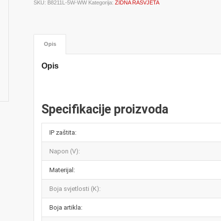
SKU:
B8211L-5W-WW
Kategorija:
ZIDNA RASVJETA
Opis
Opis
Specifikacije proizvoda
IP zaštita:
Napon (V):
Materijal:
Boja svjetlosti (K):
Boja artikla: