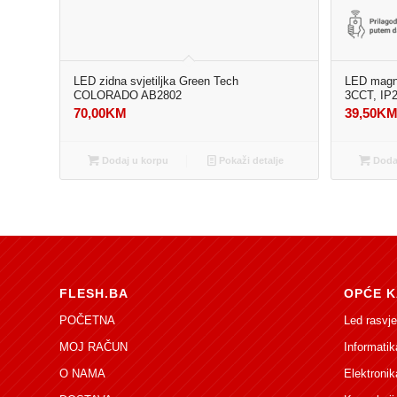
LED zidna svjetiljka Green Tech
LED magne
COLORADO AB2802
3CCT, IP
70,00
KM
39,50
K
Dodaj u korpu
Pokaži detalje
Dodaj
FLESH.BA
OPĆE K
POČETNA
Led rasvje
MOJ RAČUN
Informatik
O NAMA
Elektronik