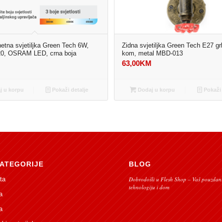
tna svjetiljka Green Tech 6W,
Zidna svjetiljka Green Tech E27 gr
20, OSRAM LED, crna boja
kom, metal MBD-013
M
63,00
KM
 u korpu
Pokaži detalje
Dodaj u korpu
Pokaži 
ATEGORIJE
BLOG
ta
Dobrodošli u Flesh Shop – Vaš pouzdani
tehnologiju i dom
a
a