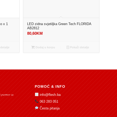
lo x 1
LED zidna svjetiljka Green Tech FLORIDA
AB2812
80,60
KM
detalje
Dodaj u korpu
Pokaži detalje
POMOĆ & INFO
 partner za
info@flesh.ba
063 283 051
Česta pitanja