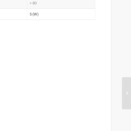
> 80
5 (W)