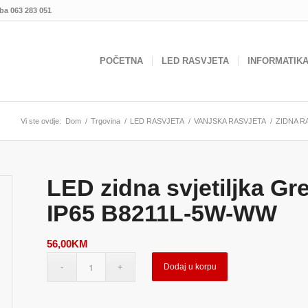
.ba
063 283 051
POČETNA
LED RASVJETA
INFORMATIK
Vi ste ovdje:
Dom
/
Trgovina
/
LED RASVJETA
/
VANJSKA RASVJETA
/
ZIDNA R
LED zidna svjetiljka G
IP65 B8211L-5W-WW
56,00
KM
Dodaj u korpu