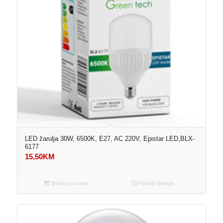
LED žarulja 30W, 6500K, E27, AC 220V, Epistar LED,BLX-
6177
15,50
KM
Dodaj u korpu
Pokaži detalje