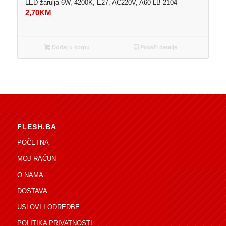
LED žarulja 6W, 4200K, E27, AC220V, A60 LB-2104
2,70
KM
Dodaj u korpu
Pokaži detalje
FLESH.BA
POČETNA
MOJ RAČUN
O NAMA
DOSTAVA
USLOVI I ODREDBE
POLITIKA PRIVATNOSTI