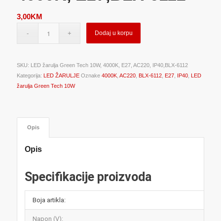
3,00
KM
Dodaj u korpu
SKU:
LED žarulja Green Tech 10W, 4000K, E27, AC220, IP40,BLX-6112
Kategorija:
LED ŽARULJE
Oznake
4000K
,
AC220
,
BLX-6112
,
E27
,
IP40
,
LED
žarulja Green Tech 10W
Opis
Opis
Specifikacije proizvoda
Boja artikla:
Napon (V):