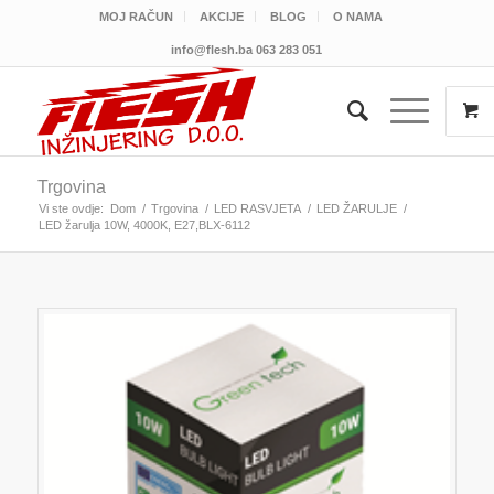
MOJ RAČUN
AKCIJE
BLOG
O NAMA
info@flesh.ba
063 283 051
Trgovina
Vi ste ovdje:
Dom
/
Trgovina
/
LED RASVJETA
/
LED ŽARULJE
/
LED žarulja 10W, 4000K, E27,BLX-6112