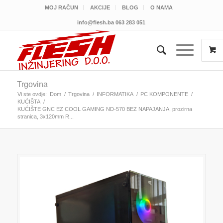
MOJ RAČUN
AKCIJE
BLOG
O NAMA
info@flesh.ba
063 283 051
Trgovina
Vi ste ovdje:
Dom
/
Trgovina
/
INFORMATIKA
/
PC KOMPONENTE
/
KUĆIŠTA
/
KUĆIŠTE GNC EZ COOL GAMING ND-570 BEZ NAPAJANJA, prozirna
stranica, 3x120mm R...