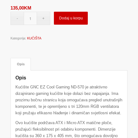
135,00
KM
Dodaj u korpu
Kategorija:
KUĆIŠTA
Opis
Opis
Kućište GNC EZ Cool Gaming ND-570 je atraktivno
dizajnirano gaming kućište koje dolazi bez napajanja. Ima
prozirnu bočnu stranicu koja omogućava pregled unutrašnjih
komponenti, te je opremljeno s tri 120mm RGB ventilatora
koji pružaju efikasno hlađenje i dinamičan svjetlosni efekat.
Ovo kućište podržava ATX i Micro ATX matične ploče,
pružajući fleksibilnost pri odabiru komponenti. Dimenzije
kućišta su 360 x 175 x 405 mm, što omogućava dovoljno