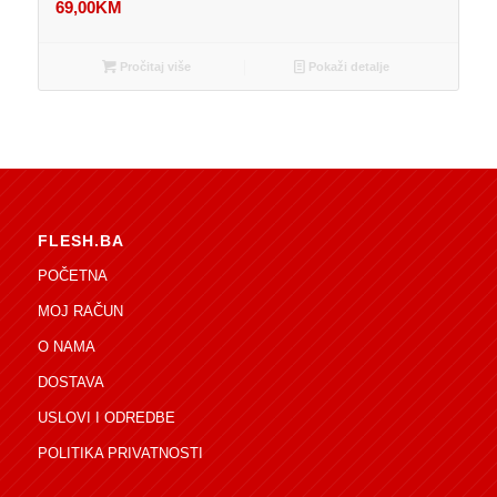
69,00
KM
Pročitaj više
Pokaži detalje
FLESH.BA
POČETNA
MOJ RAČUN
O NAMA
DOSTAVA
USLOVI I ODREDBE
POLITIKA PRIVATNOSTI