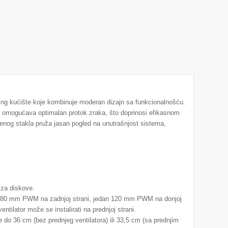
kućište koje kombinuje moderan dizajn sa funkcionalnošću.
Z” omogućava optimalan protok zraka, što doprinosi efikasnom
enog stakla pruža jasan pogled na unutrašnjost sistema,
a za diskove.
edan 80 mm PWM na zadnjoj strani, jedan 120 mm PWM na donjoj
tilator može se instalirati na prednjoj strani.
 do 36 cm (bez prednjeg ventilatora) ili 33,5 cm (sa prednjim