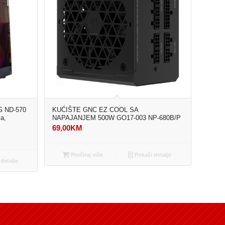
 ND-570
KUĆIŠTE GNC EZ COOL SA
a,
NAPAJANJEM 500W GO17-003 NP-680B/P
69,00
KM
Pročitaj više
Pokaži detalje
detalje