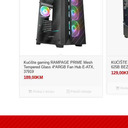
Kućište gaming RAMPAGE PRIME Mesh
KUĆIŠTE
Tempered Glass 4*ARGB Fan Hub E-ATX,
625B BE
37919
129,00
K
189,00
KM
Dodaj
Dodaj u korpu
Pokaži detalje