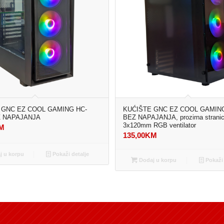
 GNC EZ COOL GAMING HC-
KUĆIŠTE GNC EZ COOL GAMING
Z NAPAJANJA
BEZ NAPAJANJA, prozirna stranic
3x120mm RGB ventilator
M
135,00
KM
 u korpu
Pokaži detalje
Dodaj u korpu
Pokaži 