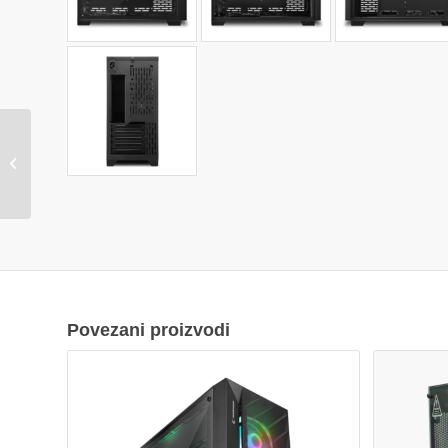
Kućište SHARKOON
gaming, MS-Y1000 wh,
white, ventilatori
1x80mm PWM,
3x120mm...
Povezani proizvodi