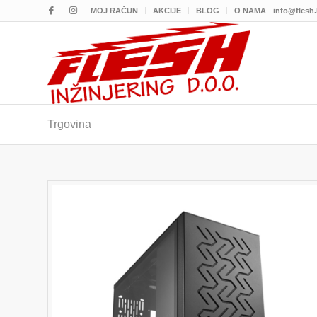
MOJ RAČUN
AKCIJE
BLOG
O NAMA
info@flesh
Trgovina