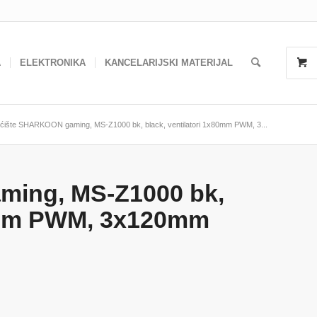
A
ELEKTRONIKA
KANCELARIJSKI MATERIJAL
ćište SHARKOON gaming, MS-Z1000 bk, black, ventilatori 1x80mm PWM, 3...
ing, MS-Z1000 bk,
80mm PWM, 3x120mm