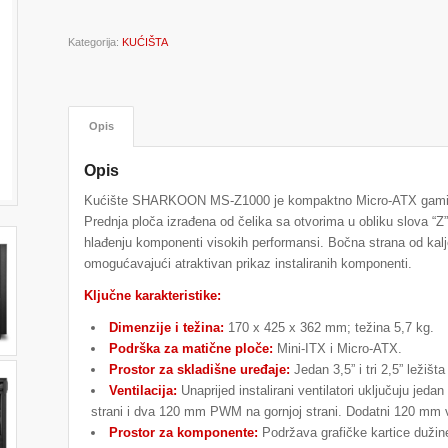
Kategorija:
KUĆIŠTA
Opis
Opis
Kućište SHARKOON MS-Z1000 je kompaktno Micro-ATX gaming 
Prednja ploča izrađena od čelika sa otvorima u obliku slova “
hlađenju komponenti visokih performansi. Bočna strana od kalj
omogućavajući atraktivan prikaz instaliranih komponenti.
Ključne karakteristike:
Dimenzije i težina:
170 x 425 x 362 mm; težina 5,7 kg.
Podrška za matične ploče:
Mini-ITX i Micro-ATX.
Prostor za skladišne uređaje:
Jedan 3,5” i tri 2,5” ležišt
Ventilacija:
Unaprijed instalirani ventilatori uključuju j
strani i dva 120 mm PWM na gornjoj strani. Dodatni 120 mm ven
Prostor za komponente:
Podržava grafičke kartice dužine