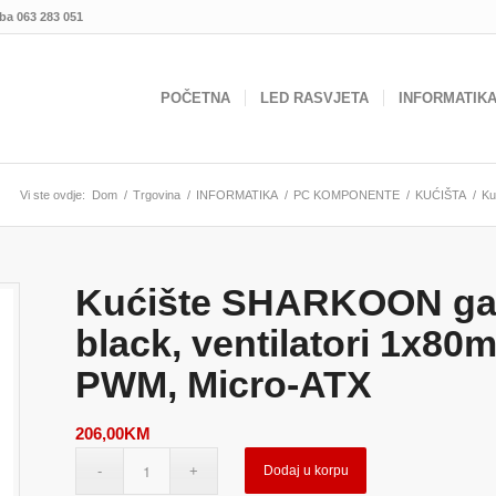
.ba
063 283 051
POČETNA
LED RASVJETA
INFORMATIK
Vi ste ovdje:
Dom
/
Trgovina
/
INFORMATIKA
/
PC KOMPONENTE
/
KUĆIŠTA
/
Ku
Kućište SHARKOON gam
black, ventilatori 1x
PWM, Micro-ATX
206,00
KM
Dodaj u korpu