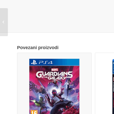
Kućište gaming
RAMPAGE PRIME
Mesh Tempered Glass
4*ARGB Fan Hub E-
ATX, 37...
Povezani proizvodi