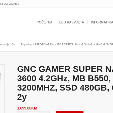
.ba
063 283 051
POČETNA
LED RASVJETA
INFORMATIK
te ovdje:
Dom
/
Trgovina
/
INFORMATIKA
/
PC PERIFERIJA
/
GAMING
/
GNC GAMER S
GNC GAMER SUPER NAT
3600 4.2GHz, MB B550
3200MHZ, SSD 480GB, 
2y
1.699,00
KM