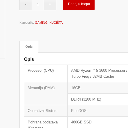
Dodaj u korpu
Kategorije:
GAMING
,
KUĆIŠTA
Opis
Opis
Procesor (CPU)
AMD Ryzen™ 5 3600 Processor / 6
Turbo Freq / 32MB Cache
Memorija (RAM)
16GB
DDR4 (3200 MHz)
Operativni Sistem
FreeDOS
Pohrana podataka
480GB SSD