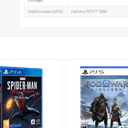
(Storage)
Grafička karta (GPU)
GeForce RTX™ 3050