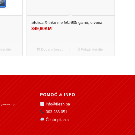
Stolica X-trike me GC-905 game, crvena
349,80
KM
detalje
Dodaj u korpu
Pokaži detalje
POMOĆ & INFO
 partner za
info@flesh.ba
063 283 051
Česta pitanja