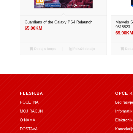
Guardians of the Galaxy PS4 Relaunch
Marvels S
9818823
65,00
KM
69,90
K
Dodaj u korpu
Pokaži detalje
Dodaj
FLESH.BA
OPĆE K
POČETNA
Led rasvje
MOJ RAČUN
Informatik
O NAMA
Elektronik
DOSTAVA
Kancelarij