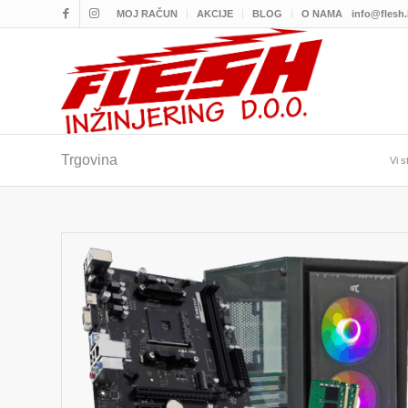
MOJ RAČUN
AKCIJE
BLOG
O NAMA
info@flesh
Trgovina
Vi s