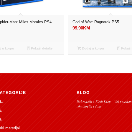
pider-Man: Miles Morales PS4
God of War: Ragnarok PS5
99,90
KM
M
 u korpu
Pokaži detalje
Dodaj u korpu
Pokaži 
ATEGORIJE
BLOG
ta
Dobrodošli u Flesh Shop – Vaš pouzdani
tehnologiju i dom
a
a
ski materijal