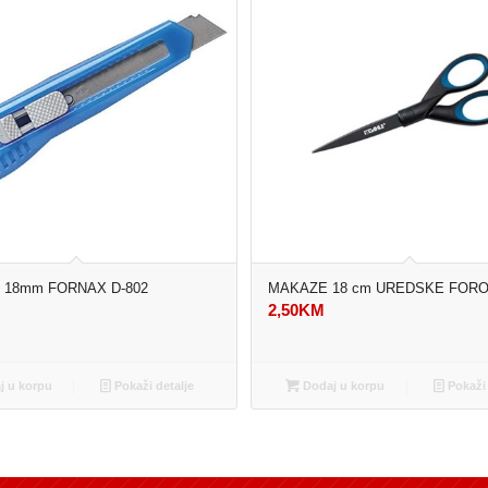
 18mm FORNAX D-802
MAKAZE 18 cm UREDSKE FORO
2,50
KM
 u korpu
Pokaži detalje
Dodaj u korpu
Pokaži 