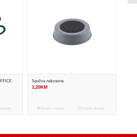
FFICE
Spužva nakvasna
1,20
KM
detalje
Dodaj u korpu
Pokaži detalje