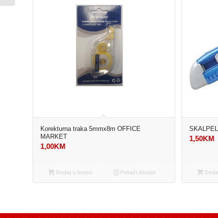
Korekturna traka 5mmx8m OFFICE
SKALPEL
MARKET
1,50
KM
1,00
KM
Dodaj u korpu
Pokaži detalje
Dodaj