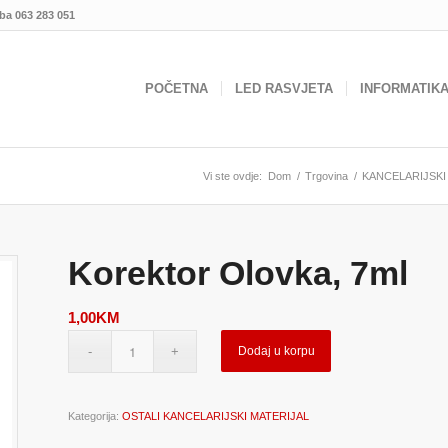
.ba
063 283 051
POČETNA
LED RASVJETA
INFORMATIK
Vi ste ovdje:
Dom
/
Trgovina
/
KANCELARIJSKI
Korektor Olovka, 7ml
1,00
KM
Dodaj u korpu
Kategorija:
OSTALI KANCELARIJSKI MATERIJAL