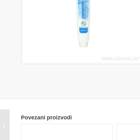
Povezani proizvodi
Spajalice br.3 100/1
OFFICE MARKET