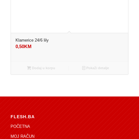
Klamerice 24/6 lily
0,50
KM
Dodaj u korpu
Pokaži detalje
FLESH.BA
POČETNA
MOJ RAČUN