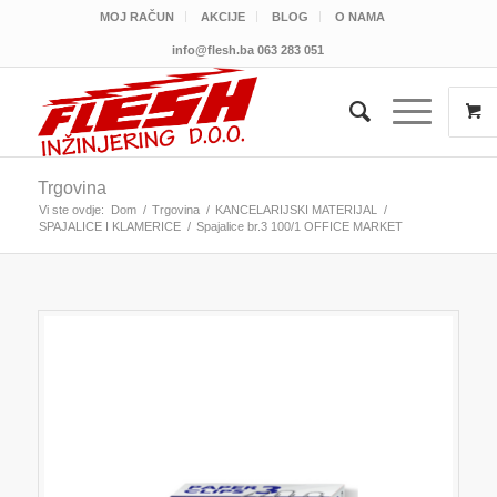
MOJ RAČUN
AKCIJE
BLOG
O NAMA
info@flesh.ba
063 283 051
Trgovina
Vi ste ovdje:
Dom
/
Trgovina
/
KANCELARIJSKI MATERIJAL
/
SPAJALICE I KLAMERICE
/
Spajalice br.3 100/1 OFFICE MARKET