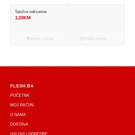
Spužva nakvasna
1,20
KM
Dodaj u korpu
Pokaži detalje
FLESH.BA
POČETNA
MOJ RAČUN
O NAMA
DOSTAVA
USLOVI I ODREDBE