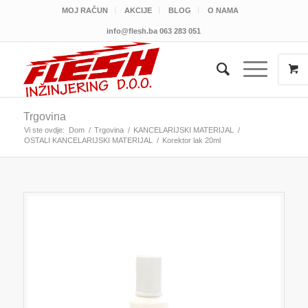
MOJ RAČUN
AKCIJE
BLOG
O NAMA
info@flesh.ba
063 283 051
Trgovina
Vi ste ovdje:
Dom
/
Trgovina
/
KANCELARIJSKI MATERIJAL
/
OSTALI KANCELARIJSKI MATERIJAL
/
Korektor lak 20ml