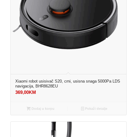
Xiaomi robot usisivač S20, crni, usisna snaga 5000Pa LDS
navigacija, BHR8628EU
369,00
KM
Dodaj u korpu
Pokaži detalje