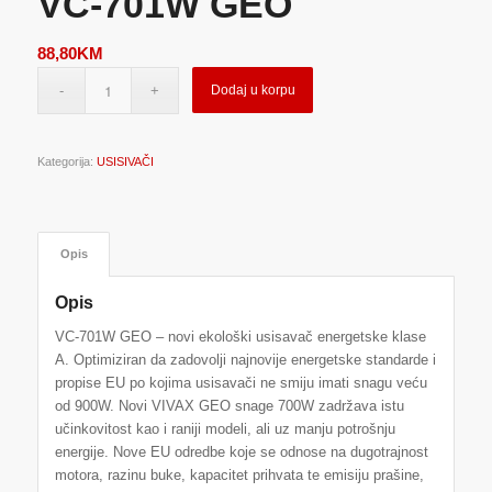
VC-701W GEO
88,80
KM
Dodaj u korpu
Kategorija:
USISIVAČI
Opis
Opis
VC-701W GEO – novi ekološki usisavač energetske klase
A. Optimiziran da zadovolji najnovije energetske standarde i
propise EU po kojima usisavači ne smiju imati snagu veću
od 900W. Novi VIVAX GEO snage 700W zadržava istu
učinkovitost kao i raniji modeli, ali uz manju potrošnju
energije. Nove EU odredbe koje se odnose na dugotrajnost
motora, razinu buke, kapacitet prihvata te emisiju prašine,