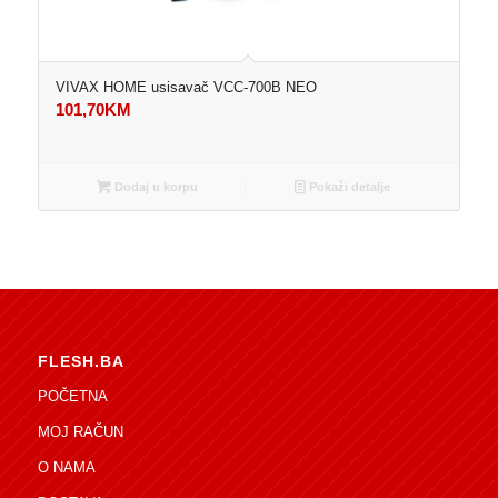
VIVAX HOME usisavač VCC-700B NEO
101,70
KM
Dodaj u korpu
Pokaži detalje
FLESH.BA
POČETNA
MOJ RAČUN
O NAMA