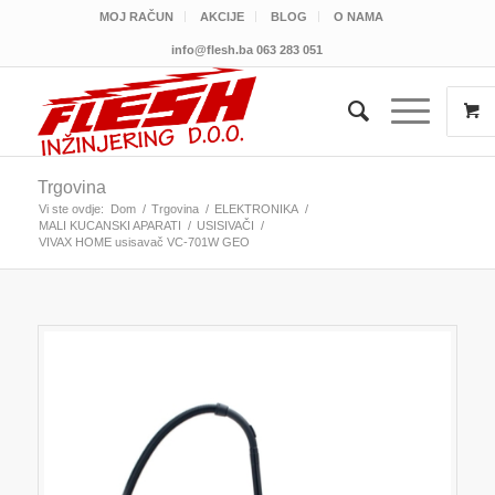
MOJ RAČUN
AKCIJE
BLOG
O NAMA
info@flesh.ba
063 283 051
Trgovina
Vi ste ovdje:
Dom
/
Trgovina
/
ELEKTRONIKA
/
MALI KUCANSKI APARATI
/
USISIVAČI
/
VIVAX HOME usisavač VC-701W GEO