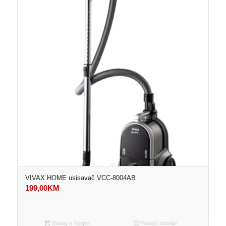
VIVAX HOME usisavač VCC-8004AB
199,00
KM
Dodaj u korpu
Pokaži detalje