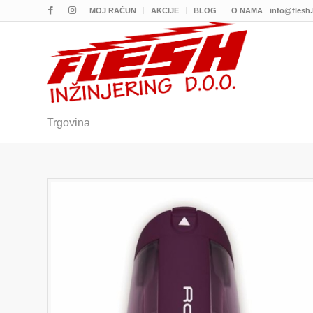
MOJ RAČUN
AKCIJE
BLOG
O NAMA
info@flesh
Trgovina