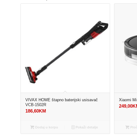
VIVAX HOME štapno baterijski usisavač
Xiaomi M
VCB-1502R
249,00
K
186,60
KM
Dodaj u korpu
Pokaži detalje
Proč