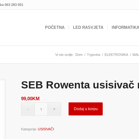
.ba
063 283 051
POČETNA
LED RASVJETA
INFORMATIK
Vi ste ovdje:
Dom
/
Trgovina
/
ELEKTRONIKA
/
MAL
SEB Rowenta usisivač 
99,00
KM
Dodaj u korpu
Kategorija:
USISIVAČI