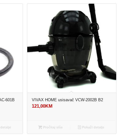
AC-601B
VIVAX HOME usisavač VCW-2002B B2
121,00
KM
detalje
Pročitaj više
Pokaži detalje