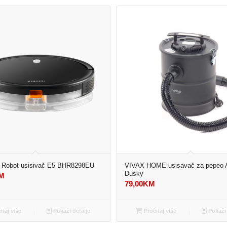
i Robot usisivač E5 BHR8298EU
VIVAX HOME usisavač za pepeo 
Dusky
M
79,00
KM
itaj više
Pokaži detalje
Pročitaj više
Pokaži 