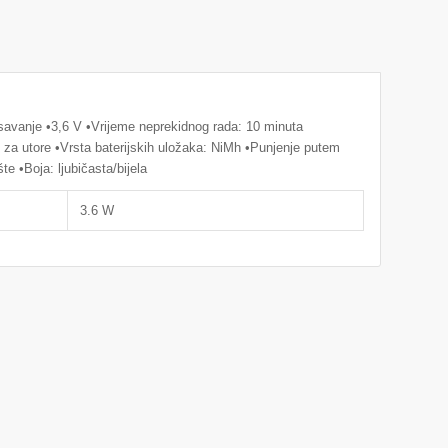
savanje •3,6 V •Vrijeme neprekidnog rada: 10 minuta
 za utore •Vrsta baterijskih uložaka: NiMh •Punjenje putem
te •Boja: ljubičasta/bijela
3.6 W