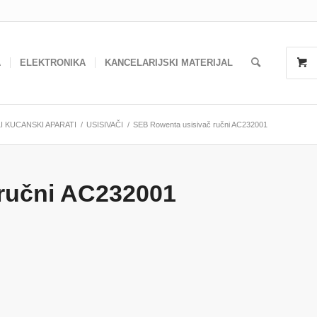
A
ELEKTRONIKA
KANCELARIJSKI MATERIJAL
I KUCANSKI APARATI
/
USISIVAČI
/
SEB Rowenta usisivač ručni AC232001
ručni AC232001