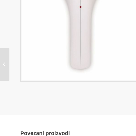
SEB Rowenta pegla za
kosu SF321LF0, KARL
LAGERFELD
Povezani proizvodi