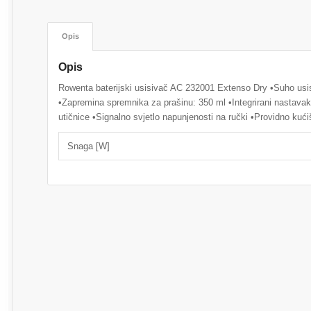
Opis
Opis
Rowenta baterijski usisivač AC 232001 Extenso Dry •Suho usi
•Zapremina spremnika za prašinu: 350 ml •Integrirani nastavak
utičnice •Signalno svjetlo napunjenosti na ručki •Providno kućiš
Snaga [W]