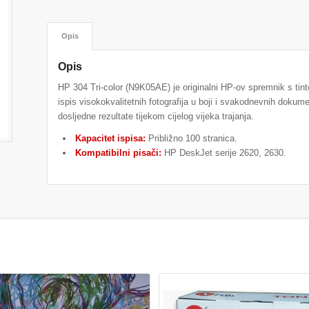
Opis
Opis
HP 304 Tri-color (N9K05AE) je originalni HP-ov spremnik s tintom
ispis visokokvalitetnih fotografija u boji i svakodnevnih doku
dosljedne rezultate tijekom cijelog vijeka trajanja.
Kapacitet ispisa:
Približno 100 stranica.
Kompatibilni pisači:
HP DeskJet serije 2620, 2630.