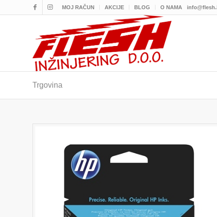
MOJ RAČUN
AKCIJE
BLOG
O NAMA
info@flesh
Trgovina