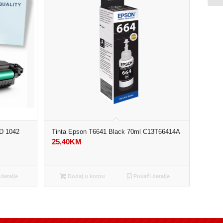
D 1042
Tinta Epson T6641 Black 70ml C13T66414A
25,40
KM
detalje
Dodaj u korpu
Pokaži detalje