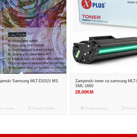
mjenski Samsung MLT-D101S MS
Zamjenski toner za samsung MLT-
SML-1660
M
28,00
KM
 u korpu
Pokaži detalje
Dodaj u korpu
Pokaži 