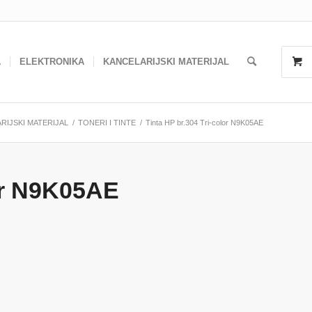
A
ELEKTRONIKA
KANCELARIJSKI MATERIJAL
RIJSKI MATERIJAL
/
TONERI I TINTE
/
Tinta HP br.304 Tri-color N9K05AE
lor N9K05AE