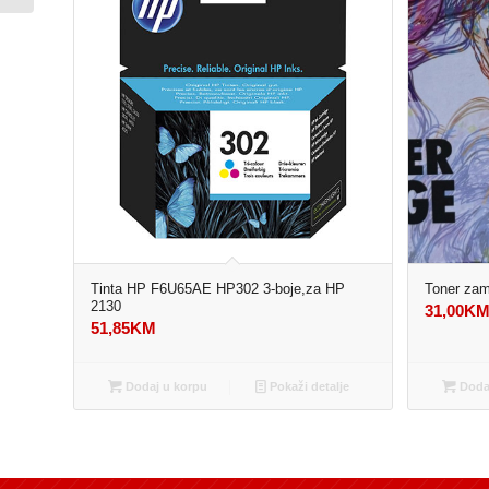
Tinta HP F6U65AE HP302 3-boje,za HP
Toner za
2130
31,00
K
51,85
KM
Dodaj u korpu
Pokaži detalje
Dodaj