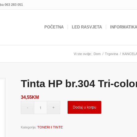
.ba
063 283 051
POČETNA
LED RASVJETA
INFORMATIK
Vi ste ovdje:
Dom
/
Trgovina
/
KANCELA
Tinta HP br.304 Tri-co
34,55
KM
Dodaj u korpu
Kategorija:
TONERI I TINTE