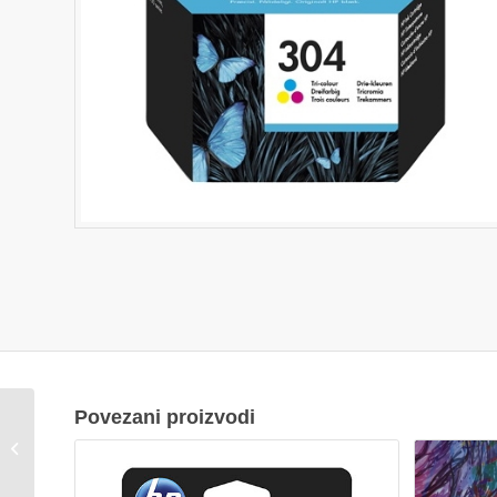
Povezani proizvodi
Tinta HP br.304 crna
N9K06AE