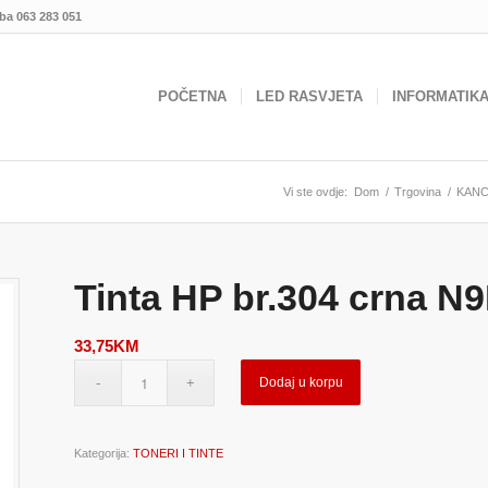
.ba
063 283 051
POČETNA
LED RASVJETA
INFORMATIK
Vi ste ovdje:
Dom
/
Trgovina
/
KANC
Tinta HP br.304 crna 
33,75
KM
Dodaj u korpu
Kategorija:
TONERI I TINTE