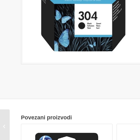
Povezani proizvodi
Tinta HP CH562EE HP
301 3-boje, za HP 1050
2050