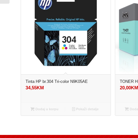
Tinta HP br.304 Tri-color N9K05AE
TONER H
34,55
KM
20,00
K
Dodaj u korpu
Pokaži detalje
Dodaj