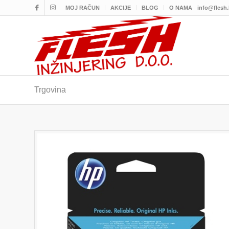
MOJ RAČUN
AKCIJE
BLOG
O NAMA
info@flesh
Trgovina