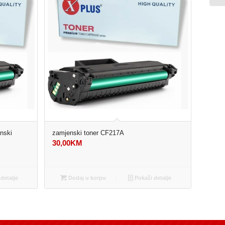
nski
zamjenski toner CF217A
30,00
KM
detalje
Dodaj u korpu
Pokaži detalje