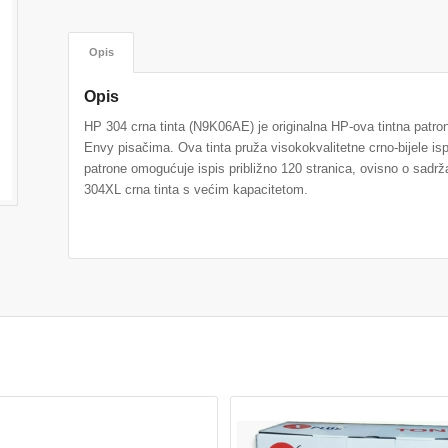
Opis
Opis
HP 304 crna tinta (N9K06AE) je originalna HP-ova tintna patro
Envy pisačima. Ova tinta pruža visokokvalitetne crno-bijele is
patrone omogućuje ispis približno 120 stranica, ovisno o sadrža
304XL crna tinta s većim kapacitetom.