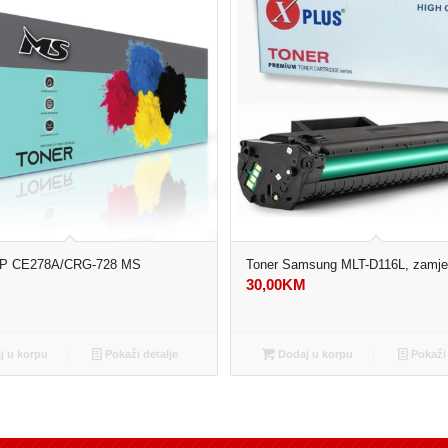
P CE278A/CRG-728 MS
Toner Samsung MLT-D116L, zamje
M
30,00
KM
 u korpu
Pokaži detalje
Dodaj u korpu
Pokaži 