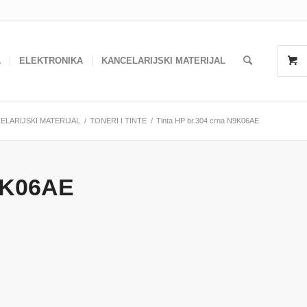
A
ELEKTRONIKA
KANCELARIJSKI MATERIJAL
ELARIJSKI MATERIJAL
/
TONERI I TINTE
/
Tinta HP br.304 crna N9K06AE
N9K06AE