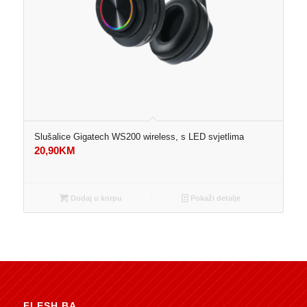
Slušalice Gigatech WS200 wireless, s LED svjetlima
20,90
KM
Dodaj u korpu
Pokaži detalje
FLESH.BA