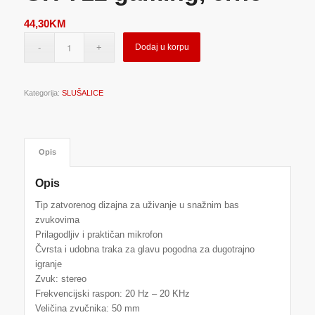
44,30
KM
Dodaj u korpu
Kategorija:
SLUŠALICE
Opis
Opis
Tip zatvorenog dizajna za uživanje u snažnim bas
zvukovima
Prilagodljiv i praktičan mikrofon
Čvrsta i udobna traka za glavu pogodna za dugotrajno
igranje
Zvuk: stereo
Frekvencijski raspon: 20 Hz – 20 KHz
Veličina zvučnika: 50 mm