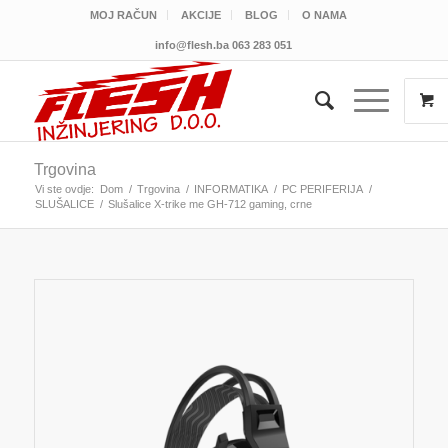
MOJ RAČUN
AKCIJE
BLOG
O NAMA
info@flesh.ba
063 283 051
Trgovina
Vi ste ovdje:
Dom
/
Trgovina
/
INFORMATIKA
/
PC PERIFERIJA
/
SLUŠALICE
/
Slušalice X-trike me GH-712 gaming, crne