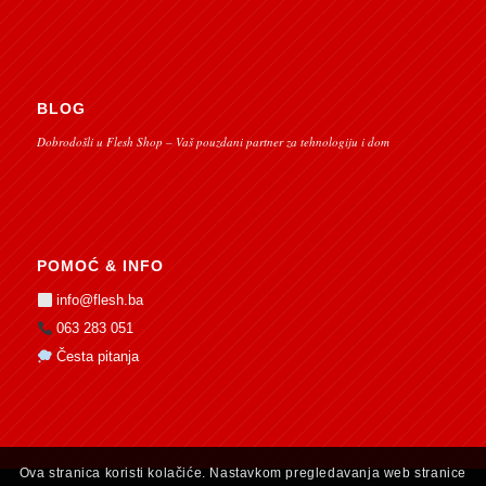
BLOG
Dobrodošli u Flesh Shop – Vaš pouzdani partner za tehnologiju i dom
POMOĆ & INFO
info@flesh.ba
063 283 051
Česta pitanja
Ova stranica koristi kolačiće. Nastavkom pregledavanja web stranice