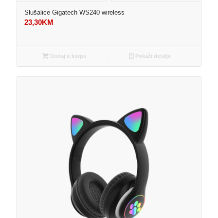
Slušalice Gigatech WS240 wireless
23,30
KM
Dodaj u korpu
Pokaži detalje