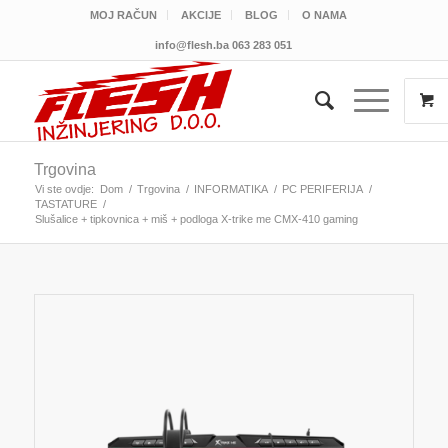
MOJ RAČUN
AKCIJE
BLOG
O NAMA
info@flesh.ba
063 283 051
Trgovina
Vi ste ovdje:
Dom
/
Trgovina
/
INFORMATIKA
/
PC PERIFERIJA
/
TASTATURE
/
Slušalice + tipkovnica + miš + podloga X-trike me CMX-410 gaming