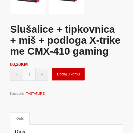
Slušalice + tipkovnica
+ miš + podloga X-trike
me CMX-410 gaming
80,20
KM
Dodaj u korpu
Kategorija:
TASTATURE
Opis
Opis