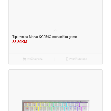
Tipkovnica Marvo KG954G mehanička game
88,80
KM
Pročitaj više
Pokaži detalje