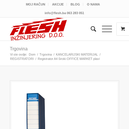
MOJ RAČUN
AKCIJE
BLOG
O NAMA
info@flesh.ba
063 283 051
Trgovina
Vi ste ovdje:
Dom
/
Trgovina
/
KANCELARIJSKI MATERIJAL
/
REGISTRATORI
/
Registrator A4 široki OFFICE MARKET plavi