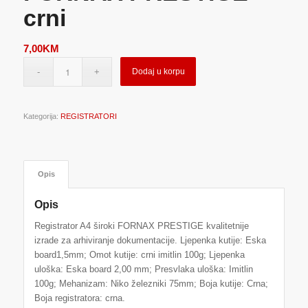
crni
7,00
KM
Dodaj u korpu
Kategorija:
REGISTRATORI
Opis
Opis
Registrator A4 široki FORNAX PRESTIGE kvalitetnije
izrade za arhiviranje dokumentacije. Ljepenka kutije: Eska
board1,5mm; Omot kutije: crni imitlin 100g; Ljepenka
uloška: Eska board 2,00 mm; Presvlaka uloška: Imitlin
100g; Mehanizam: Niko železniki 75mm; Boja kutije: Crna;
Boja registratora: crna.