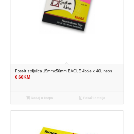
Post-it strijelica 15mmx50mm EAGLE 4boje x 40L neon
0,60
KM
Dodaj u korpu
Pokaži detalje