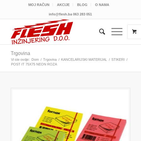
MOJ RAČUN
AKCIJE
BLOG
O NAMA
info@flesh.ba
063 283 051
Trgovina
Vi ste ovdje:
Dom
/
Trgovina
/
KANCELARIJSKI MATERIJAL
/
STIKERI
/
POST IT 75X75 NEON ROZA