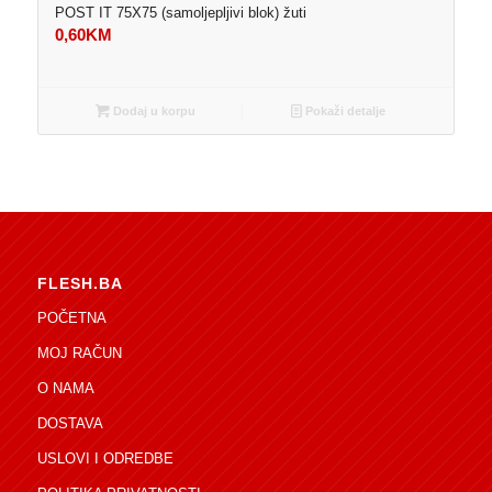
POST IT 75X75 (samoljepljivi blok) žuti
0,60
KM
Dodaj u korpu
Pokaži detalje
FLESH.BA
POČETNA
MOJ RAČUN
O NAMA
DOSTAVA
USLOVI I ODREDBE