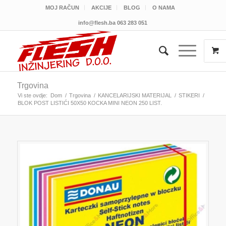
MOJ RAČUN
AKCIJE
BLOG
O NAMA
info@flesh.ba
063 283 051
Trgovina
Vi ste ovdje:
Dom
/
Trgovina
/
KANCELARIJSKI MATERIJAL
/
STIKERI
/
BLOK POST LISTIĆI 50X50 KOCKA MINI NEON 250 LIST.