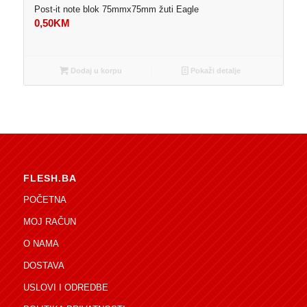
Post-it note blok 75mmx75mm žuti Eagle
0,50
KM
Dodaj u korpu
Pokaži detalje
FLESH.BA
POČETNA
MOJ RAČUN
O NAMA
DOSTAVA
USLOVI I ODREDBE