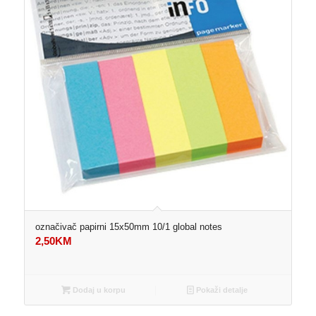
označivač papirni 15x50mm 10/1 global notes
2,50
KM
Dodaj u korpu
Pokaži detalje