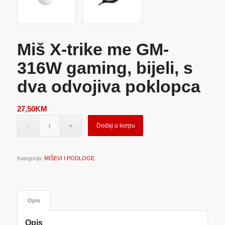
Miš X-trike me GM-
316W gaming, bijeli, s
dva odvojiva poklopca
27,50
KM
Dodaj u korpu
Kategorija:
MIŠEVI I PODLOGE
Opis
Opis