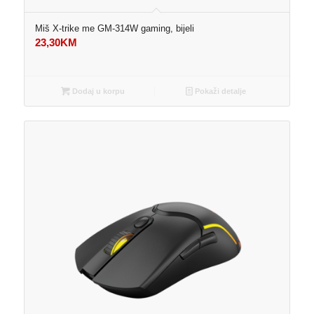
Miš X-trike me GM-314W gaming, bijeli
23,30
KM
Dodaj u korpu
Pokaži detalje