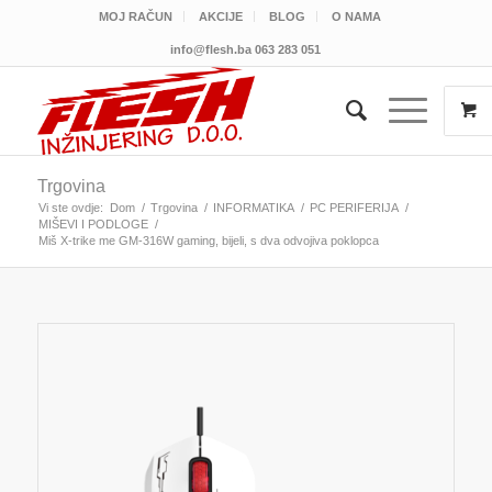
MOJ RAČUN
AKCIJE
BLOG
O NAMA
info@flesh.ba
063 283 051
Trgovina
Vi ste ovdje:
Dom
/
Trgovina
/
INFORMATIKA
/
PC PERIFERIJA
/
MIŠEVI I PODLOGE
/
Miš X-trike me GM-316W gaming, bijeli, s dva odvojiva poklopca