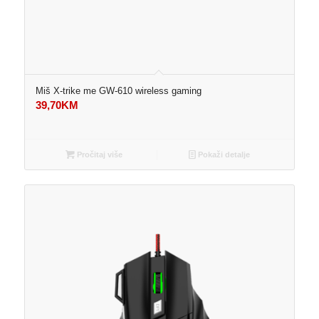
Miš X-trike me GW-610 wireless gaming
39,70
KM
Pročitaj više
Pokaži detalje