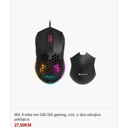
Miš X-trike me GM-316 gaming, crni, s dva odvojiva
poklopca
27,50
KM