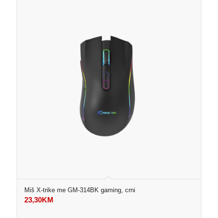
Miš X-trike me GM-314BK gaming, crni
23,30
KM