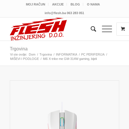
MOJ RAČUN
AKCIJE
BLOG
O NAMA
info@flesh.ba
063 283 051
Trgovina
Vi ste ovdje:
Dom
/
Trgovina
/
INFORMATIKA
/
PC PERIFERIJA
/
MIŠEVI I PODLOGE
/
Miš X-trike me GM-314W gaming, bijeli