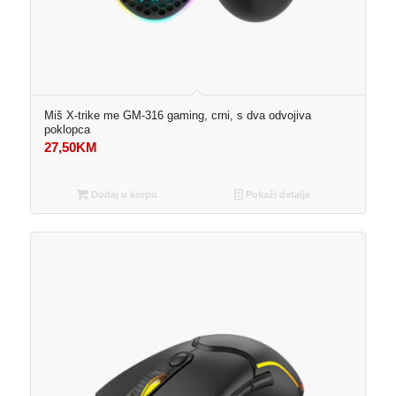
Miš X-trike me GM-316 gaming, crni, s dva odvojiva
poklopca
27,50
KM
Dodaj u korpu
Pokaži detalje