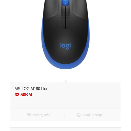
MS LOG M190 blue
33,50
KM
Pročitaj više
Pokaži detalje