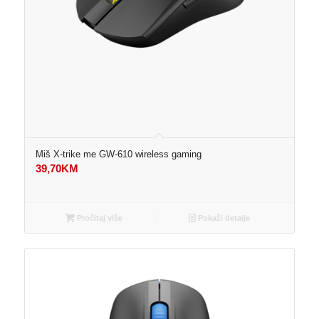
Miš X-trike me GW-610 wireless gaming
39,70
KM
Pročitaj više
Pokaži detalje