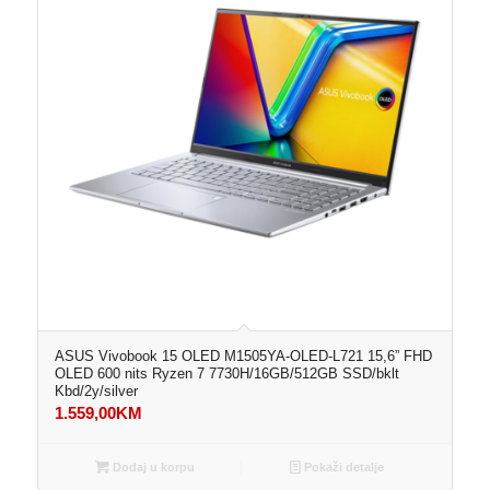
ASUS Vivobook 15 OLED M1505YA-OLED-L721 15,6” FHD
OLED 600 nits Ryzen 7 7730H/16GB/512GB SSD/bklt
Kbd/2y/silver
1.559,00
KM
Dodaj u korpu
Pokaži detalje