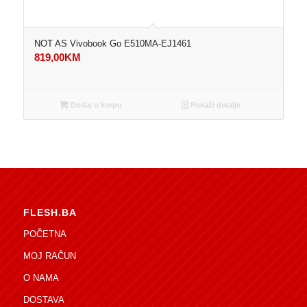
NOT AS Vivobook Go E510MA-EJ1461
819,00
KM
Dodaj u korpu
Pokaži detalje
FLESH.BA
POČETNA
MOJ RAČUN
O NAMA
DOSTAVA