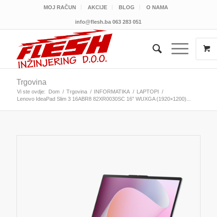
MOJ RAČUN
AKCIJE
BLOG
O NAMA
info@flesh.ba
063 283 051
Trgovina
Vi ste ovdje:
Dom
/
Trgovina
/
INFORMATIKA
/
LAPTOPI
/
Lenovo IdeaPad Slim 3 16ABR8 82XR0030SC 16” WUXGA (1920×1200)...