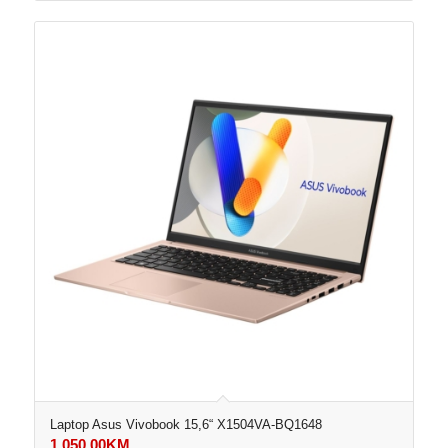
Laptop Asus Vivobook 15,6“ X1504VA-BQ1648
1.050,00
KM