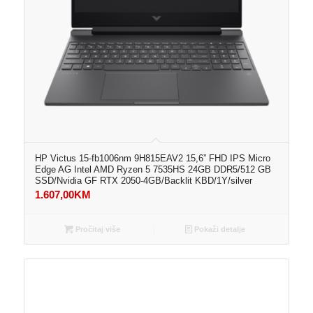
HP Victus 15-fb1006nm 9H815EAV2 15,6” FHD IPS Micro
Edge AG Intel AMD Ryzen 5 7535HS 24GB DDR5/512 GB
SSD/Nvidia GF RTX 2050-4GB/Backlit KBD/1Y/silver
1.607,00
KM
Pročitaj više
Pokaži detalje