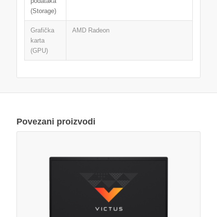
podataka
(Storage)
Grafička
AMD Radeon
karta
(GPU)
Povezani proizvodi