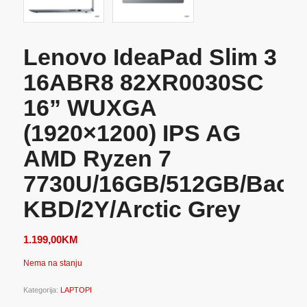
Lenovo IdeaPad Slim 3
16ABR8 82XR0030SC
16” WUXGA
(1920×1200) IPS AG
AMD Ryzen 7
7730U/16GB/512GB/Backl
KBD/2Y/Arctic Grey
1.199,00
KM
Nema na stanju
Kategorija:
LAPTOPI