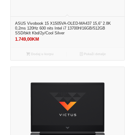
ASUS Vivobook 15 X1505VA-OLED-MA437 15,6” 2.8K
0,2ms 120Hz 600 nits Intel i7 13700H/16GB/512GB
SSD/bklt Kbd/2y/Cool Silver
1.749,00
KM
Dodaj u korpu
Pokaži detalje