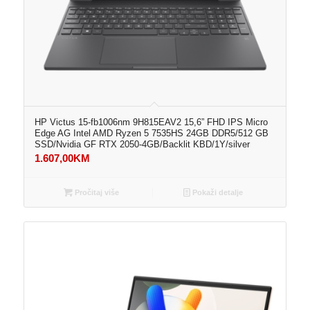
HP Victus 15-fb1006nm 9H815EAV2 15,6” FHD IPS Micro
Edge AG Intel AMD Ryzen 5 7535HS 24GB DDR5/512 GB
SSD/Nvidia GF RTX 2050-4GB/Backlit KBD/1Y/silver
1.607,00
KM
Pročitaj više
Pokaži detalje