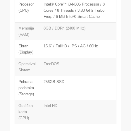
Procesor
Intel® Core™ i3-N305 Processor / 8
(CPU)
Cores / 8 Threads / 3.80 GHz Turbo
Freq. / 6 MB Intel® Smart Cache
Memorija
8GB / DDR4 (2400 MHz)
(RAM)
Ekran
15.6” / FullHD / IPS / AG / 60Hz
(Display)
Operativni
FreeDOS
Sistem
Pohrana
256GB SSD
podataka
(Storage)
Grafička
Intel HD
karta
(GPU)