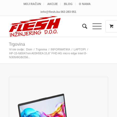
MOJ RAČUN
AKCIJE
BLOG
O NAMA
info@flesh.ba
063 283 051
Trgovina
Vi ste ovdje:
Dom
/
Trgovina
/
INFORMATIKA
/
LAPTOPI
/
HP-15-fd0047nm A03H5EA 15,6” FHD AG micro edge Intel i3-
N305/8GB/256...