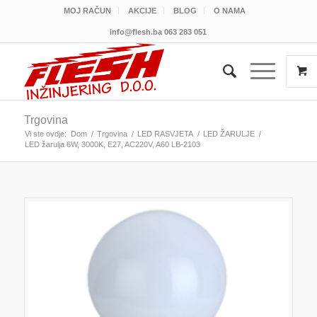
MOJ RAČUN
AKCIJE
BLOG
O NAMA
info@flesh.ba
063 283 051
Trgovina
Vi ste ovdje:
Dom
/
Trgovina
/
LED RASVJETA
/
LED ŽARULJE
/
LED žarulja 6W, 3000K, E27, AC220V, A60 LB-2103