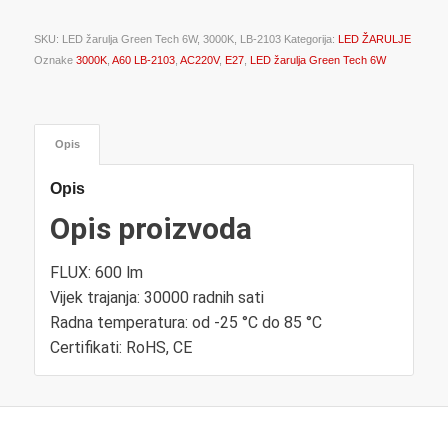
SKU:
LED žarulja Green Tech 6W, 3000K, LB-2103
Kategorija:
LED ŽARULJE
Oznake
3000K
,
A60 LB-2103
,
AC220V
,
E27
,
LED žarulja Green Tech 6W
Opis
Opis
Opis proizvoda
FLUX: 600 lm
Vijek trajanja: 30000 radnih sati
Radna temperatura: od -25 °C do 85 °C
Certifikati: RoHS, CE