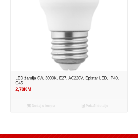
LED žarulja 6W, 3000K, E27, AC220V, Epistar LED, IP40,
G45
2,70
KM
Dodaj u korpu
Pokaži detalje