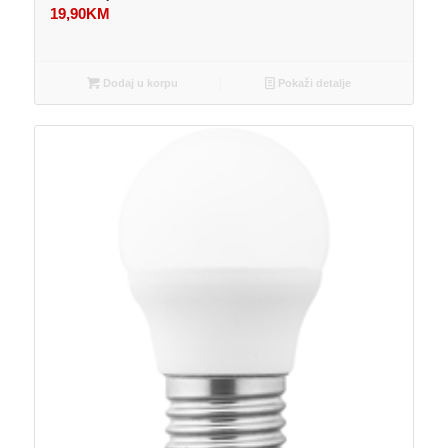
19,90
KM
Dodaj u korpu
Pokaži detalje