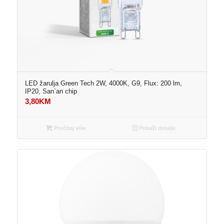
LED žarulja Green Tech 2W, 4000K, G9, Flux: 200 lm,
IP20, San`an chip
3,80
KM
Pročitaj više
Pokaži detalje