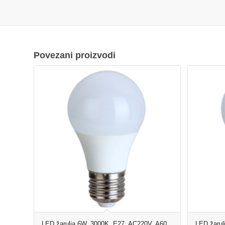
Povezani proizvodi
LED žarulja 6W, 3000K, E27, AC220V, A60
LED žarul