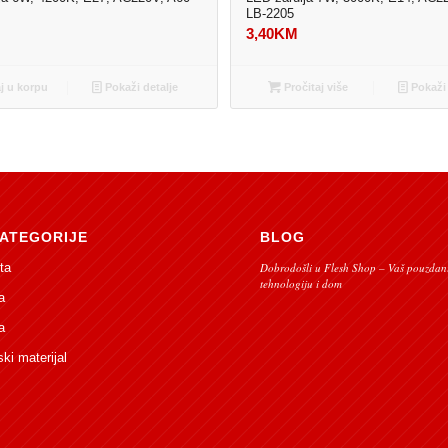
LB-2205
3,40
KM
 u korpu
Pokaži detalje
Pročitaj više
Pokaži 
ATEGORIJE
BLOG
ta
Dobrodošli u Flesh Shop – Vaš pouzdani
tehnologiju i dom
a
a
ski materijal