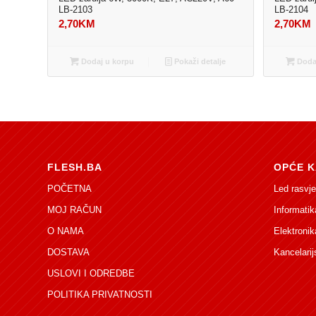
LB-2103
LB-2104
2,70
KM
2,70
KM
Dodaj u korpu
Pokaži detalje
Dodaj
FLESH.BA
OPĆE K
POČETNA
Led rasvje
MOJ RAČUN
Informatik
O NAMA
Elektronik
DOSTAVA
Kancelarij
USLOVI I ODREDBE
POLITIKA PRIVATNOSTI