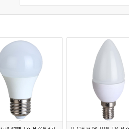
ja 6W, 4200K, E27, AC220V, A60
LED žarulja 7W, 3000K, E14, AC2