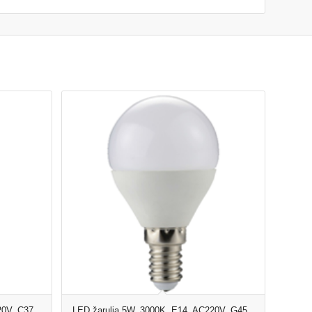
20V, C37
LED žarulja 5W, 3000K, E14, AC220V, G45