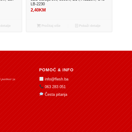
LB-2230
2,40
KM
detalje
Pročitaj više
Pokaži detalje
POMOĆ & INFO
 partner za
info@flesh.ba
063 283 051
Česta pitanja