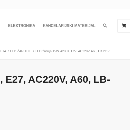
A
ELEKTRONIKA
KANCELARIJSKI MATERIJAL
JETA
/
LED ŽARULJE
/
LED žarulja 15W, 4200K, E27, AC220V, A60, LB-2117
, E27, AC220V, A60, LB-