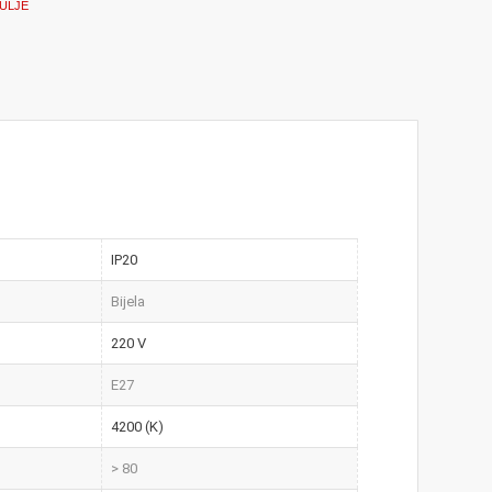
ULJE
IP20
Bijela
220 V
E27
4200 (K)
> 80