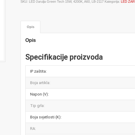
SKU:
LED žarulja Green Tech 15W, 4200K, A60, LB-2117
Kategorija:
LED ŽAR
Opis
Opis
Specifikacije proizvoda
IP zaštita:
Boja artikla:
Napon (V):
Tip grla:
Boja svjetlosti (K):
RA: