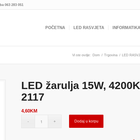
.ba
063 283 051
POČETNA
LED RASVJETA
INFORMATIK
Vi ste ovdje:
Dom
/
Trgovina
/
LED RASV
LED žarulja 15W, 4200K
2117
4,60
KM
Dodaj u korpu