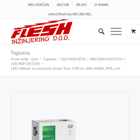
MOJ RAČUN
AKCIJE
BLOG
O NAMA
info@flesh.ba
063 283 051
Trgovina
Vi ste ovdje:
Dom
/
Trgovina
/
LED RASVJETA
/
VANJSKA RASVJETA
/
LED REFLEKTORI
/
LED reflektor sa senzorom Green Tech 1700 lm, 20W, 6500K, IP65, crni