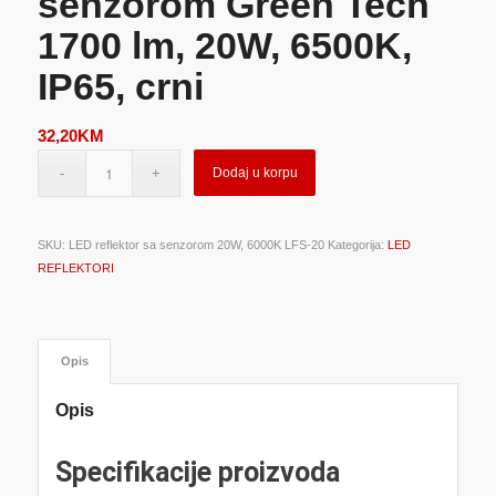
senzorom Green Tech
1700 lm, 20W, 6500K,
IP65, crni
32,20
KM
Dodaj u korpu
SKU:
LED reflektor sa senzorom 20W, 6000K LFS-20
Kategorija:
LED
REFLEKTORI
Opis
Opis
Specifikacije proizvoda