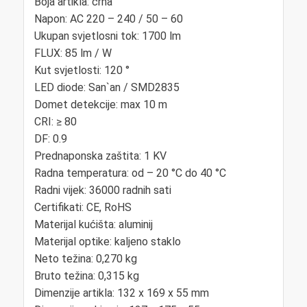
Boja artikla: crna
Napon: AC 220 – 240 / 50 – 60
Ukupan svjetlosni tok: 1700 lm
FLUX: 85 lm / W
Kut svjetlosti: 120 °
LED diode: San`an / SMD2835
Domet detekcije: max 10 m
CRI: ≥ 80
DF: 0.9
Prednaponska zaštita: 1 KV
Radna temperatura: od – 20 °C do 40 °C
Radni vijek: 36000 radnih sati
Certifikati: CE, RoHS
Materijal kućišta: aluminij
Materijal optike: kaljeno staklo
Neto težina: 0,270 kg
Bruto težina: 0,315 kg
Dimenzije artikla: 132 x 169 x 55 mm