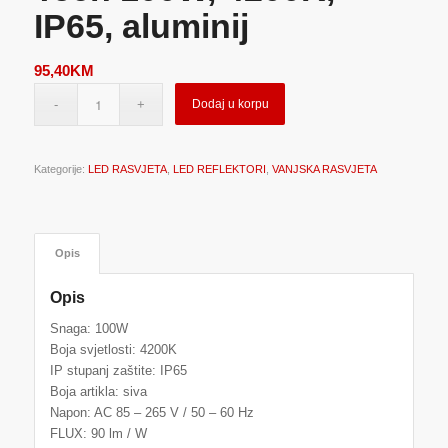
IP65, aluminij
95,40
KM
Dodaj u korpu
Kategorije:
LED RASVJETA
,
LED REFLEKTORI
,
VANJSKA RASVJETA
Opis
Opis
Snaga: 100W
Boja svjetlosti: 4200K
IP stupanj zaštite: IP65
Boja artikla: siva
Napon: AC 85 – 265 V / 50 – 60 Hz
FLUX: 90 lm / W