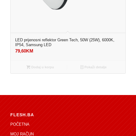
LED prijenosni reflektor Green Tech, 50W (25W), 6000K,
IP54, Samsung LED
79,60
KM
Dodaj u korpu
Pokaži detalje
FLESH.BA
POČETNA
MOJ RAČUN