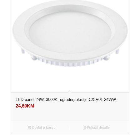
LED panel 24W, 3000K, ugradni, okrugli CX-R01-24WW
24,60
KM
Dodaj u korpu
Pokaži detalje