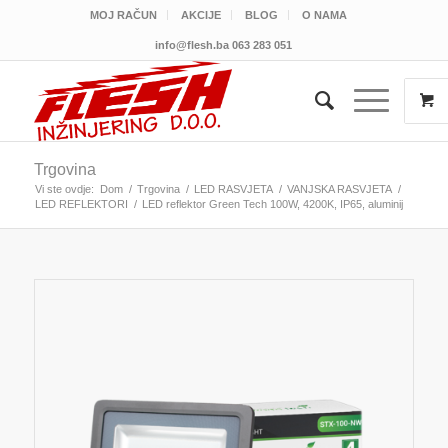
MOJ RAČUN
AKCIJE
BLOG
O NAMA
info@flesh.ba
063 283 051
Trgovina
Vi ste ovdje:
Dom
/
Trgovina
/
LED RASVJETA
/
VANJSKA RASVJETA
/
LED REFLEKTORI
/
LED reflektor Green Tech 100W, 4200K, IP65, aluminij