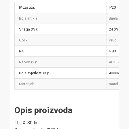
IP zaštita:
IP20
Boja artikla:
Bijela
Snaga (W):
24 (W)
Oblik:
Krug
RA:
> 80
Napon (V):
AC 85-265V 
Boja svjetlosti (K):
4000K +pla
Materijal:
matal + plas
Opis proizvoda
FLUX: 80 lm