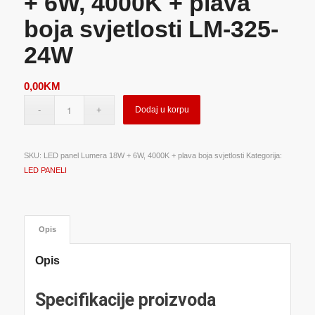
+ 6W, 4000K + plava
boja svjetlosti LM-325-
24W
0,00
KM
Dodaj u korpu
SKU:
LED panel Lumera 18W + 6W, 4000K + plava boja svjetlosti
Kategorija:
LED PANELI
Opis
Opis
Specifikacije proizvoda