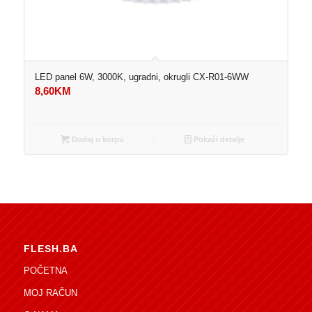
LED panel 6W, 3000K, ugradni, okrugli CX-R01-6WW
8,60
KM
Dodaj u korpu
Pokaži detalje
FLESH.BA
POČETNA
MOJ RAČUN