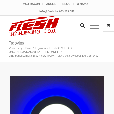
MOJ RAČUN
AKCIJE
BLOG
O NAMA
info@flesh.ba
063 283 051
Trgovina
Vi ste ovdje:
Dom
/
Trgovina
/
LED RASVJETA
/
UNUTARNJA RASVJETA
/
LED PANELI
/
LED panel Lumera 18W + 6W, 4000K + plava boja svjetlosti LM-325-24W