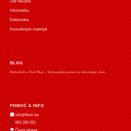
Led rasvjeta
Informatika
Elektronika
Kancelarijski materijal
BLOG
Dobrodošli u Flesh Shop – Vaš pouzdani partner za tehnologiju i dom
POMOĆ & INFO
info@flesh.ba
063 283 051
Česta pitanja