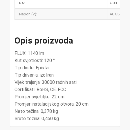
RA:
> 80
Napon (V):
AC 85-265V 
Opis proizvoda
FLUX: 1140 lm
Kut svjetlosti: 120 °
Tip diode: Epistar
Tip driver-a: izoliran
Vijek trajanja: 30000 radnih sati
Certifikati: RoHS, CE, FCC
Promjer svjetiljke: 22 cm
Promjer instalacijskog otvora: 20 cm
Neto težina: 0,378 kg
Bruto težina: 0,450 kg