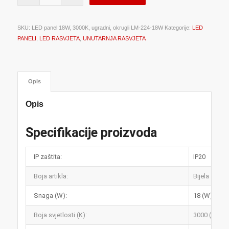
SKU:
LED panel 18W, 3000K, ugradni, okrugli LM-224-18W
Kategorije:
LED
PANELI
,
LED RASVJETA
,
UNUTARNJA RASVJETA
Opis
Opis
Specifikacije proizvoda
IP zaštita:
IP20
Boja artikla:
Bijela
Snaga (W):
18 (W)
Boja svjetlosti (K):
3000 (K)