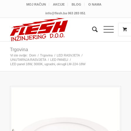
MOJ RAČUN
AKCIJE
BLOG
O NAMA
info@flesh.ba
063 283 051
Trgovina
Vi ste ovdje:
Dom
/
Trgovina
/
LED RASVJETA
/
UNUTARNJA RASVJETA
/
LED PANELI
/
LED panel 18W, 3000K, ugradni, okrugli LM-224-18W