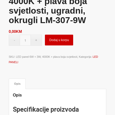
4000K + plava boja
svjetlosti, ugradni,
okrugli LM-307-9W
0,00
KM
Dodaj u korpu
SKU:
LED panel 6W + 3W, 4000K + plava boja svjetlosti,
Kategorija:
LED
PANELI
Opis
Opis
Specifikacije proizvoda