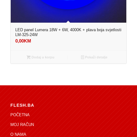
LED panel Lumera 18W + 6W, 4000K + plava boja svjetlosti
LM-325-24W
0,00
KM
Dodaj u korpu
Pokaži detalje
FLESH.BA
POČETNA
MOJ RAČUN
O NAMA