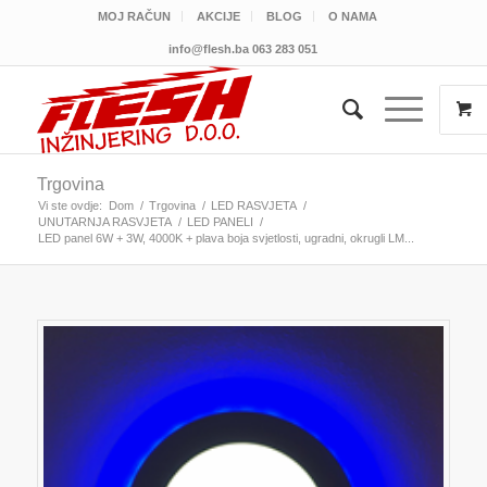
MOJ RAČUN
AKCIJE
BLOG
O NAMA
info@flesh.ba
063 283 051
Trgovina
Vi ste ovdje:
Dom
/
Trgovina
/
LED RASVJETA
/
UNUTARNJA RASVJETA
/
LED PANELI
/
LED panel 6W + 3W, 4000K + plava boja svjetlosti, ugradni, okrugli LM...