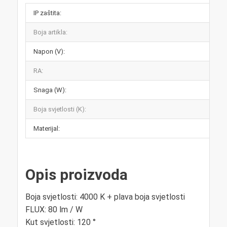
IP zaštita:
IP
Boja artikla:
Bij
Napon (V):
22
RA:
> 
Snaga (W):
9 
Boja svjetlosti (K):
40
Materijal:
met
Opis proizvoda
Boja svjetlosti: 4000 K + plava boja svjetlosti
FLUX: 80 lm / W
Kut svjetlosti: 120 °