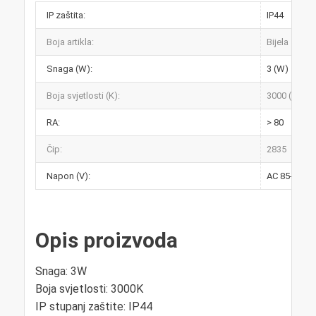
IP zaštita:
IP44
Boja artikla:
Bijela
Snaga (W):
3 (W)
Boja svjetlosti (K):
3000 (K)
RA:
> 80
Čip:
2835
Napon (V):
AC 85-265V 
Opis proizvoda
Snaga: 3W
Boja svjetlosti: 3000K
IP stupanj zaštite: IP44