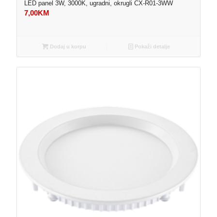
LED panel 3W, 3000K, ugradni, okrugli CX-R01-3WW
7,00
KM
Dodaj u korpu
Pokaži detalje