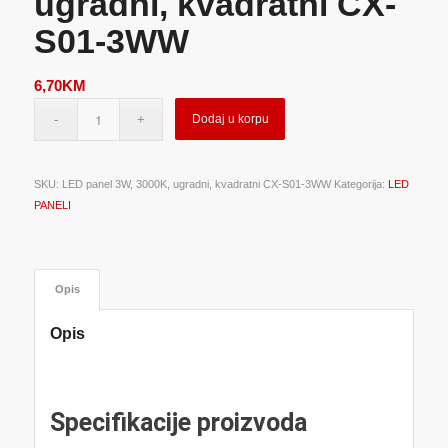
ugradni, kvadratni CX-
S01-3WW
6,70
KM
Dodaj u korpu
SKU:
LED panel 3W, 3000K, ugradni, kvadratni CX-S01-3WW
Kategorija:
LED
PANELI
Opis
Opis
Specifikacije proizvoda