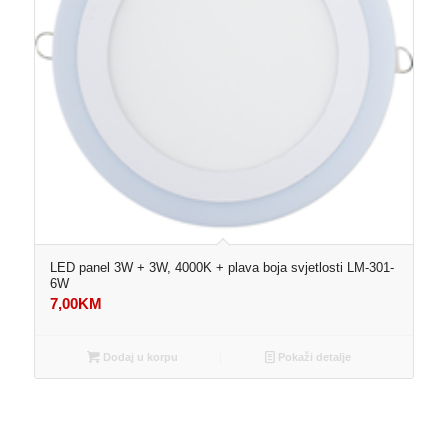
LED panel 3W + 3W, 4000K + plava boja svjetlosti LM-301-
6W
7,00
KM
Dodaj u korpu
Pokaži detalje