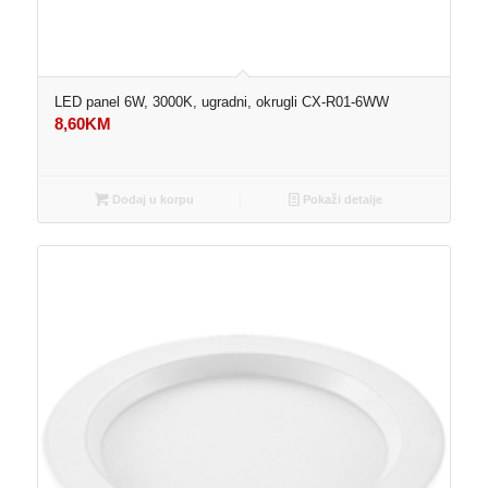
LED panel 6W, 3000K, ugradni, okrugli CX-R01-6WW
8,60
KM
Dodaj u korpu
Pokaži detalje