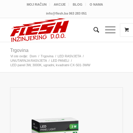
MOJ RAČUN
AKCIJE
BLOG
O NAMA
info@flesh.ba
063 283 051
Trgovina
Vi ste ovdje:
Dom
/
Trgovina
/
LED RASVJETA
/
UNUTARNJA RASVJETA
/
LED PANELI
/
LED panel 3W, 3000K, ugradni, kvadratni CX-S01-3WW