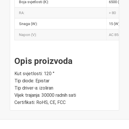
Boja svjetlosti (K):
6500 (K)
RA:
> 80
Snaga (W):
15 (W)
Napon (V):
AC 85-265V 
Opis proizvoda
Kut svjetlosti: 120 °
Tip diode: Epistar
Tip driver-a: izoliran
Vijek trajanja: 30000 radnih sati
Certifikati: RoHS, CE, FCC