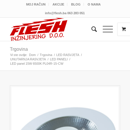
MOJ RAČUN
AKCIJE
BLOG
O NAMA
info@flesh.ba
063 283 051
Trgovina
Vi ste ovdje:
Dom
/
Trgovina
/
LED RASVJETA
/
UNUTARNJA RASVJETA
/
LED PANELI
/
LED panel 15W 6500K PL04R-15-CW