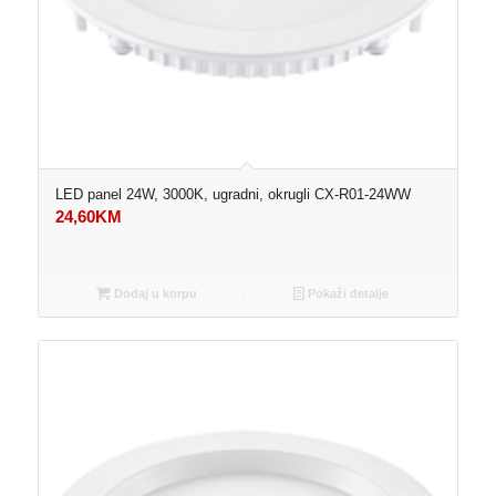
LED panel 24W, 3000K, ugradni, okrugli CX-R01-24WW
24,60
KM
Dodaj u korpu
Pokaži detalje