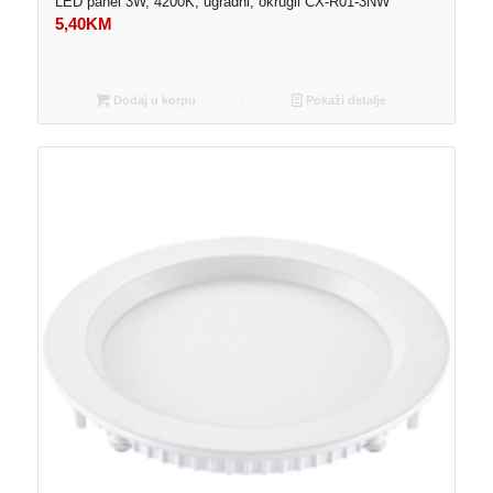
LED panel 3W, 4200K, ugradni, okrugli CX-R01-3NW
5,40
KM
Dodaj u korpu
Pokaži detalje