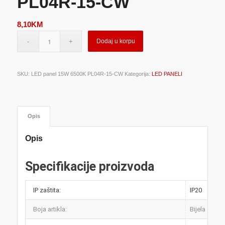
PL04R-15-CW
8,10
KM
Dodaj u korpu
SKU:
LED panel 15W 6500K PL04R-15-CW
Kategorija:
LED PANELI
Opis
Opis
Specifikacije proizvoda
IP zaštita:
IP20
Boja artikla:
Bijela