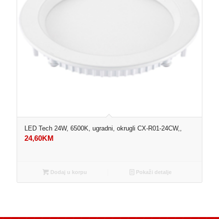
LED Tech 24W, 6500K, ugradni, okrugli CX-R01-24CW,,
24,60
KM
Dodaj u korpu
Pokaži detalje