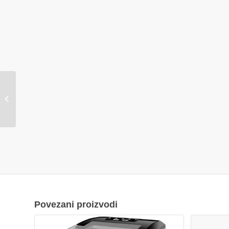
LED napajanje Green
Tech 200W, DC 12V,
IP20 PSA-200W-12-
IP20
Povezani proizvodi