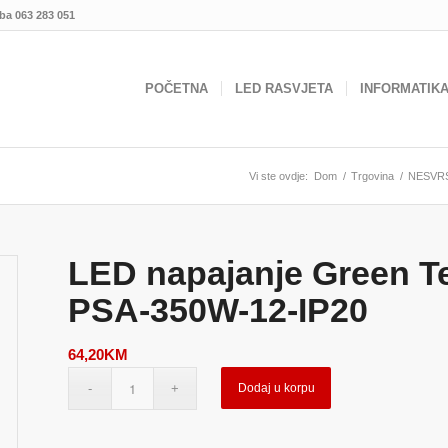
.ba
063 283 051
POČETNA
LED RASVJETA
INFORMATIK
Vi ste ovdje:
Dom
/
Trgovina
/
NESVR
LED napajanje Green T
PSA-350W-12-IP20
64,20
KM
Dodaj u korpu