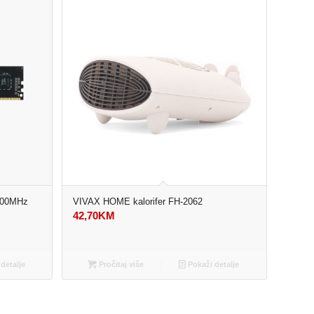
200MHz
VIVAX HOME kalorifer FH-2062
42,70
KM
detalje
Pročitaj više
Pokaži detalje