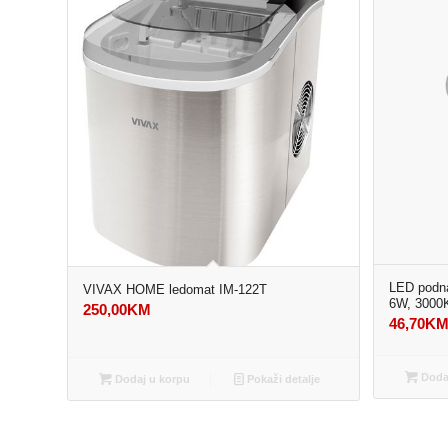
LED podna
VIVAX HOME ledomat IM-122T
6W, 3000
250,00
KM
46,70
K
Dodaj
Dodaj u korpu
Pokaži detalje