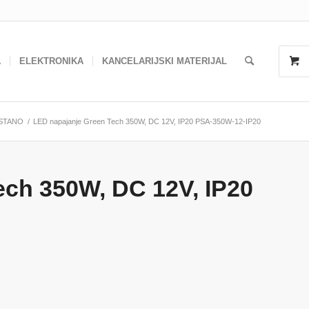
A
ELEKTRONIKA
KANCELARIJSKI MATERIJAL
STANO
/
LED napajanje Green Tech 350W, DC 12V, IP20 PSA-350W-12-IP20
ech 350W, DC 12V, IP20