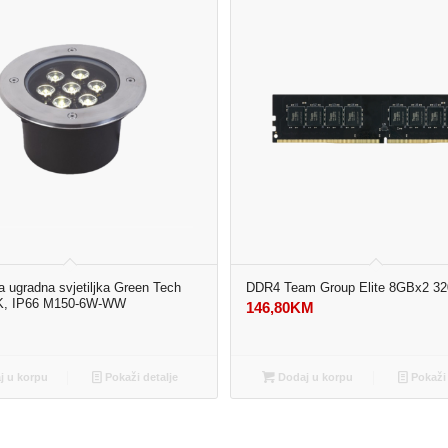
 ugradna svjetiljka Green Tech
DDR4 Team Group Elite 8GBx2 3
K, IP66 M150-6W-WW
146,80
KM
M
 u korpu
Pokaži detalje
Dodaj u korpu
Pokaži 