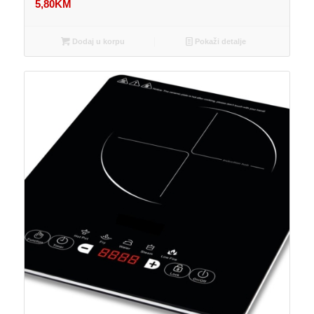
5,80
KM
Dodaj u korpu
Pokaži detalje