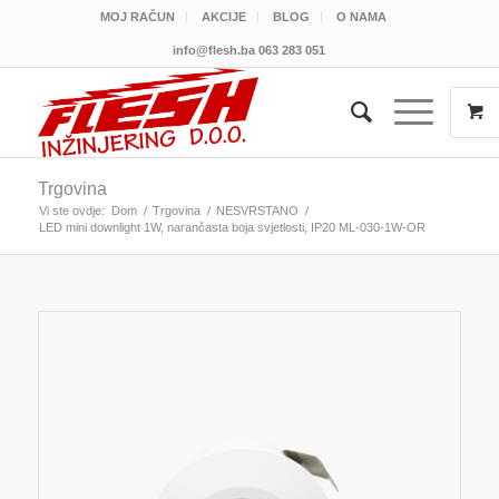
MOJ RAČUN
AKCIJE
BLOG
O NAMA
info@flesh.ba
063 283 051
Trgovina
Vi ste ovdje:
Dom
/
Trgovina
/
NESVRSTANO
/
LED mini downlight 1W, narančasta boja svjetlosti, IP20 ML-030-1W-OR