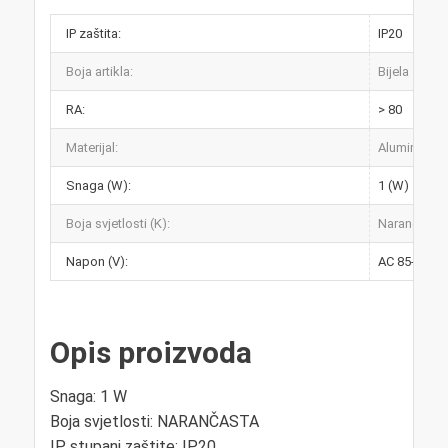
IP zaštita:
IP20
Boja artikla:
Bijela
RA:
> 80
Materijal:
Aluminij
Snaga (W):
1 (W)
Boja svjetlosti (K):
Narančasta
Napon (V):
AC 85-265V 
Opis proizvoda
Snaga: 1 W
Boja svjetlosti: NARANČASTA
IP stupanj zaštite: IP20