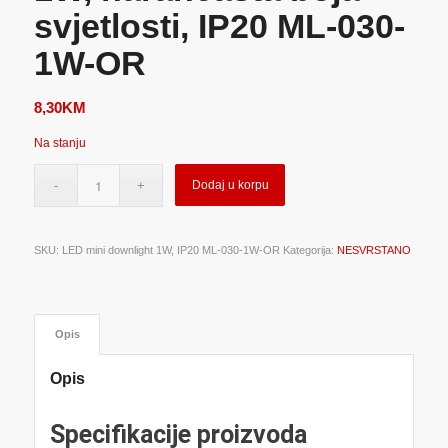
svjetlosti, IP20 ML-030-
1W-OR
8,30
KM
Na stanju
Dodaj u korpu
SKU:
LED mini downlight 1W, IP20 ML-030-1W-OR
Kategorija:
NESVRSTANO
Opis
Opis
Specifikacije proizvoda