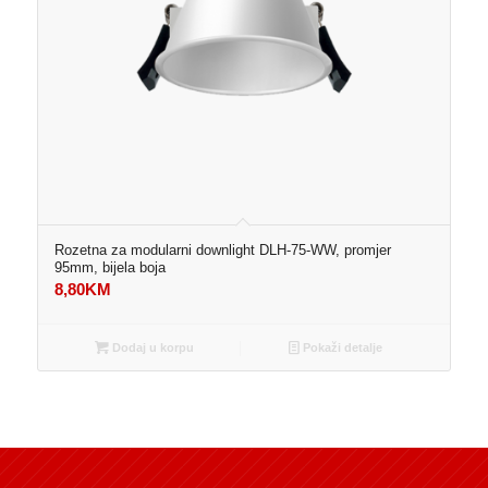
Rozetna za modularni downlight DLH-75-WW, promjer
95mm, bijela boja
8,80
KM
Dodaj u korpu
Pokaži detalje