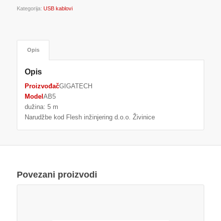
Kategorija:
USB kablovi
Opis
Opis
Proizvođač
GIGATECH
Model
AB5
dužina: 5 m
Narudžbe kod Flesh inžinjering d.o.o. Živinice
Povezani proizvodi