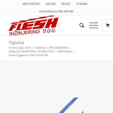
MOJ RAČUN
AKCIJE
BLOG
O NAMA
info@flesh.ba
063 283 051
Trgovina
Vi ste ovdje:
Dom
/
Trgovina
/
INFORMATIKA
/
KABLOVI, ADAPTERI I KONEKTORI
/
USB kablovi
/
Kabel Gigatech USB 2.0 A/B 5M