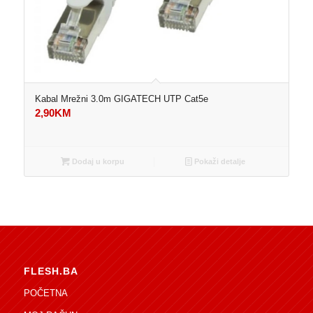
Kabal Mrežni 3.0m GIGATECH UTP Cat5e
2,90
KM
Dodaj u korpu
Pokaži detalje
FLESH.BA
POČETNA