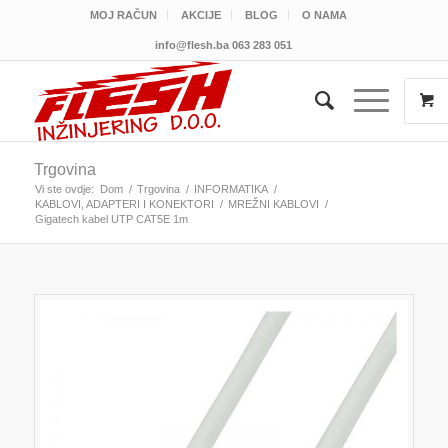
MOJ RAČUN
AKCIJE
BLOG
O NAMA
info@flesh.ba
063 283 051
Trgovina
Vi ste ovdje:
Dom
/
Trgovina
/
INFORMATIKA
/
KABLOVI, ADAPTERI I KONEKTORI
/
MREŽNI KABLOVI
/
Gigatech kabel UTP CAT5E 1m