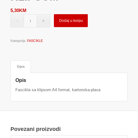
5,30
KM
Dodaj u korpu
Kategorija:
FASCIKLE
Opis
Opis
Fascikla sa klipsom A4 format, kartonska-plava
Povezani proizvodi