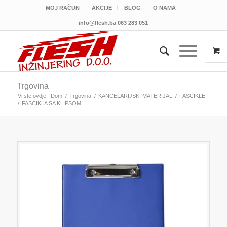
MOJ RAČUN
AKCIJE
BLOG
O NAMA
info@flesh.ba
063 283 051
Trgovina
Vi ste ovdje:
Dom
/
Trgovina
/
KANCELARIJSKI MATERIJAL
/
FASCIKLE
/
FASCIKLA SA KLIPSOM