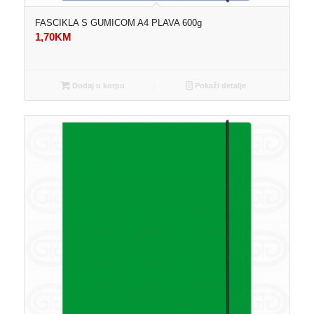
FASCIKLA S GUMICOM A4 PLAVA 600g
1,70
KM
Dodaj u korpu
Pokaži detalje