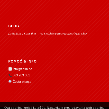
BLOG
Dobrodošli u Flesh Shop – Vaš pouzdani partner za tehnologiju i dom
POMOĆ & INFO
info@flesh.ba
063 283 051
Česta pitanja
Ova stranica koristi kolačiće. Nastavkom pregledavanja web stranice