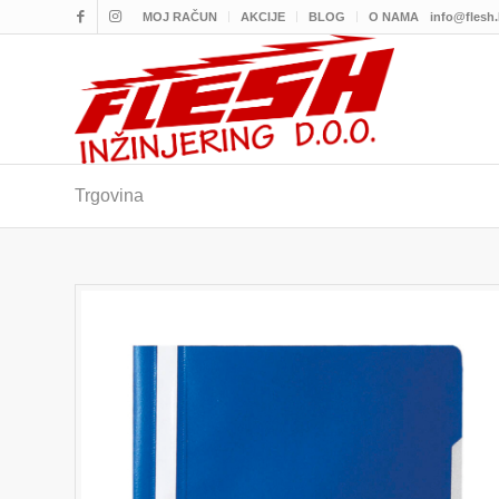
MOJ RAČUN
AKCIJE
BLOG
O NAMA
info@flesh
Trgovina