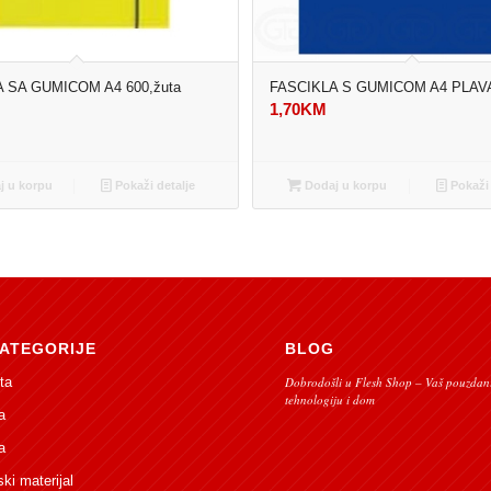
 SA GUMICOM A4 600,žuta
FASCIKLA S GUMICOM A4 PLAVA
1,70
KM
 u korpu
Pokaži detalje
Dodaj u korpu
Pokaži 
ATEGORIJE
BLOG
ta
Dobrodošli u Flesh Shop – Vaš pouzdani
tehnologiju i dom
a
a
ski materijal