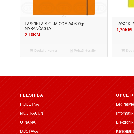
FASCIKLA S GUMICOM A4 600gr
FASCIKLA
NARANČASTA
1,70
KM
2,10
KM
Dodaj u korpu
Pokaži detalje
Dodaj
FLESH.BA
OPĆE K
POČETNA
Led rasvje
MOJ RAČUN
Informatik
O NAMA
Elektronik
DOSTAVA
Kancelarij