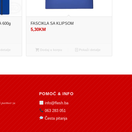
 600g
FASCIKLA SA KLIPSOM
5,30
KM
detalje
Dodaj u korpu
Pokaži detalje
POMOĆ & INFO
 partner za
info@flesh.ba
063 283 051
Česta pitanja