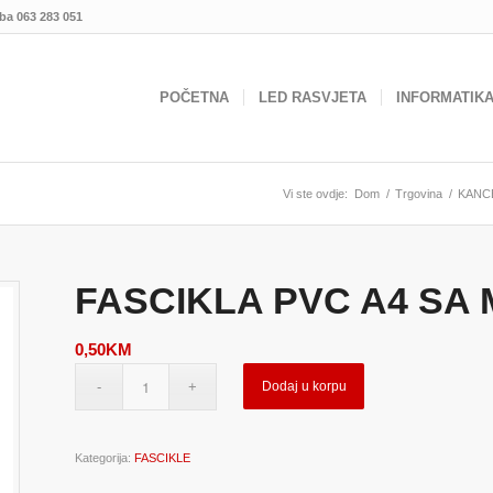
.ba
063 283 051
POČETNA
LED RASVJETA
INFORMATIK
Vi ste ovdje:
Dom
/
Trgovina
/
KANCE
FASCIKLA PVC A4 SA
0,50
KM
Dodaj u korpu
Kategorija:
FASCIKLE