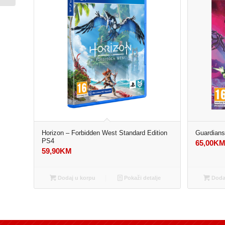
Horizon – Forbidden West Standard Edition
Guardians
PS4
65,00
K
59,90
KM
Dodaj u korpu
Pokaži detalje
Dodaj