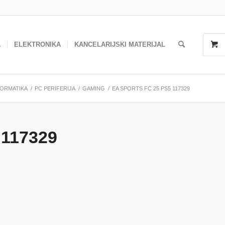
A
ELEKTRONIKA
KANCELARIJSKI MATERIJAL
FORMATIKA
/
PC PERIFERIJA
/
GAMING
/
EA SPORTS FC 25 PS5 117329
 117329