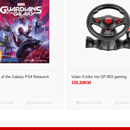
 of the Galaxy PS4 Relaunch
Volan X-trike me GP-903 gaming
M
155,50
KM
 u korpu
Pokaži detalje
Dodaj u korpu
Pokaži 