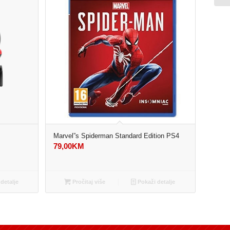
Marvel”s Spiderman Standard Edition PS4
79,00
KM
detalje
Pročitaj više
Pokaži detalje