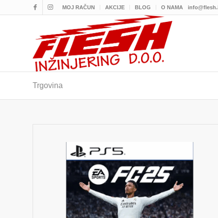
MOJ RAČUN
AKCIJE
BLOG
O NAMA
info@flesh
Trgovina