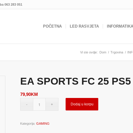
.ba
063 283 051
POČETNA
LED RASVJETA
INFORMATIK
Vi ste ovdje:
Dom
/
Trgovina
/
IN
EA SPORTS FC 25 PS5
79,90
KM
Dodaj u korpu
Kategorija:
GAMING