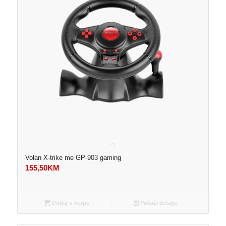
Volan X-trike me GP-903 gaming
155,50
KM
Dodaj u korpu
Pokaži detalje