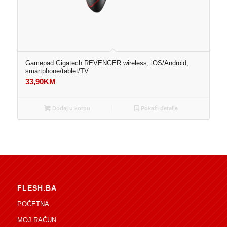
Gamepad Gigatech REVENGER wireless, iOS/Android,
smartphone/tablet/TV
33,90
KM
Dodaj u korpu
Pokaži detalje
FLESH.BA
POČETNA
MOJ RAČUN