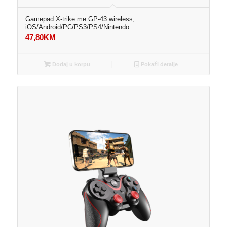
Gamepad X-trike me GP-43 wireless,
iOS/Android/PC/PS3/PS4/Nintendo
47,80
KM
Dodaj u korpu
Pokaži detalje