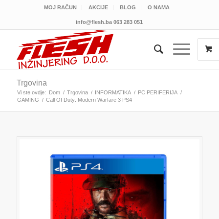
MOJ RAČUN
AKCIJE
BLOG
O NAMA
info@flesh.ba
063 283 051
Trgovina
Vi ste ovdje:
Dom
/
Trgovina
/
INFORMATIKA
/
PC PERIFERIJA
/
GAMING
/
Call Of Duty: Modern Warfare 3 PS4