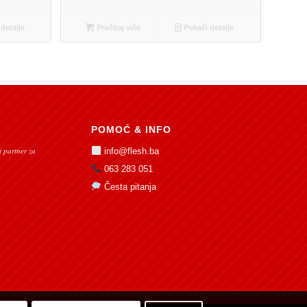
detalje
Pročitaj više
Pokaži detalje
POMOĆ & INFO
 partner za
info@flesh.ba
063 283 051
Česta pitanja