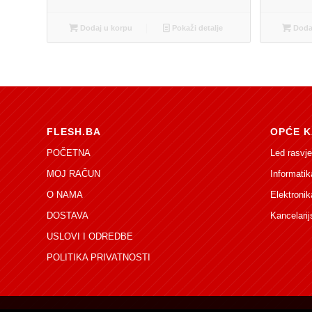
Dodaj u korpu
Pokaži detalje
Dodaj
FLESH.BA
OPĆE K
POČETNA
Led rasvje
MOJ RAČUN
Informatik
O NAMA
Elektronik
DOSTAVA
Kancelarij
USLOVI I ODREDBE
POLITIKA PRIVATNOSTI