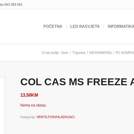
.ba
063 283 051
POČETNA
LED RASVJETA
INFORMATIK
Vi ste ovdje:
Dom
/
Trgovina
/
INFORMATIKA
/
PC KOMPO
COL CAS MS FREEZE A3
13,50
KM
Nema na stanju
Kategorija:
VENTILTORI/HLADNJACI