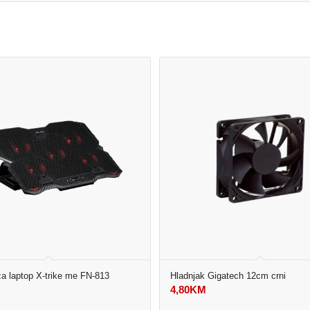
za laptop X-trike me FN-813
Hladnjak Gigatech 12cm crni
4,80
KM
M