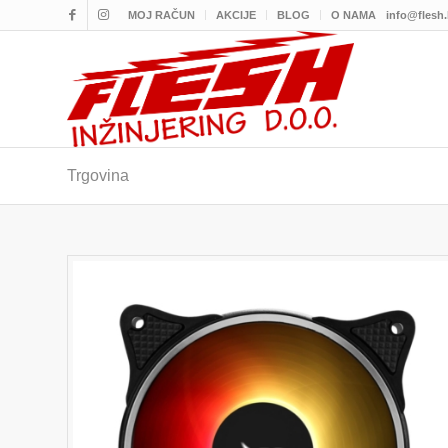
MOJ RAČUN
AKCIJE
BLOG
O NAMA
info@flesh
Trgovina