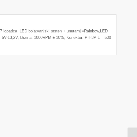
 lopatica ,LED boja:vanjski prsten + unutarnji=Rainbow,LED
: 5V-13,2V, Brzina: 1000RPM ± 10%, Konektor: PH-3P L = 500