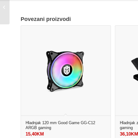
SEB Tefal blender
BL420838
Povezani proizvodi
Hladnjak 120 mm Good Game GG-C12
Hladnjak 
ARGB gaming
gaming
15,40
KM
36,10
K