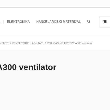
A
ELEKTRONIKA
KANCELARIJSKI MATERIJAL
NENTE
/
VENTILTORI/HLADNJACI
/
COL CAS MS FREEZE A300 ventilator
00 ventilator