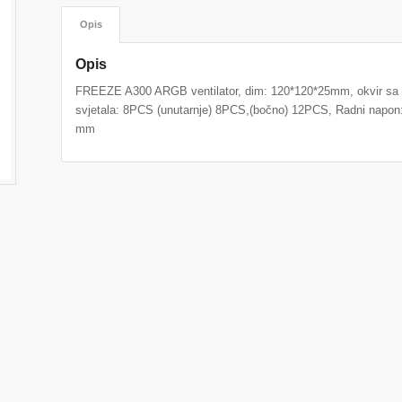
Opis
Opis
FREEZE A300 ARGB ventilator, dim: 120*120*25mm, okvir sa 7
svjetala: 8PCS (unutarnje) 8PCS,(bočno) 12PCS, Radni napon
mm