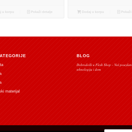
 u korpu
Pokaži detalje
Dodaj u korpu
Pokaži 
ATEGORIJE
BLOG
ta
Dobrodošli u Flesh Shop – Vaš pouzdani
tehnologiju i dom
a
a
ski materijal