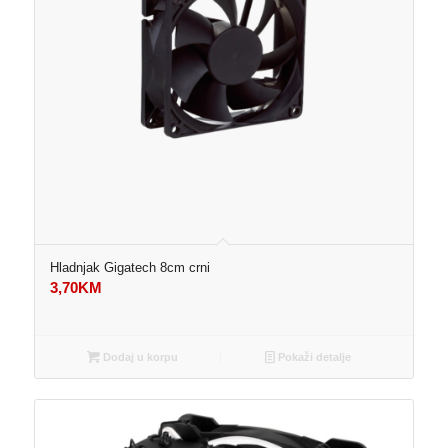
Hladnjak Gigatech 8cm crni
3,70
KM
Dodaj u korpu
Pokaži detalje