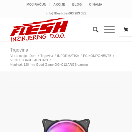
MOJ RAČUN
AKCIJE
BLOG
O NAMA
info@flesh.ba
063 283 051
Trgovina
Vi ste ovdje:
Dom
/
Trgovina
/
INFORMATIKA
/
PC KOMPONENTE
/
VENTILTORI/HLADNJACI
/
Hladnjak 120 mm Good Game GG-C12 ARGB gaming