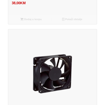
38,00
KM
Dodaj u korpu
Pokaži detalje