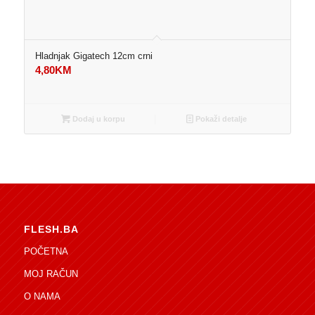
Hladnjak Gigatech 12cm crni
4,80
KM
Dodaj u korpu
Pokaži detalje
FLESH.BA
POČETNA
MOJ RAČUN
O NAMA