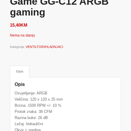
Game GG-C12 ARGB
gaming
15,40
KM
Nema na stanju
Kategorija:
VENTILTORI/HLADNJACI
Opis
Opis
Osvjetljenje: ARGB
Veličina: 120 x 120 x 25 mm
Brzina: 1500 RPM +/- 10 %
Protok zraka: 38 CFM
Razina buke: 26 dB
Ležaj: hidraulični
Okvir + sredina