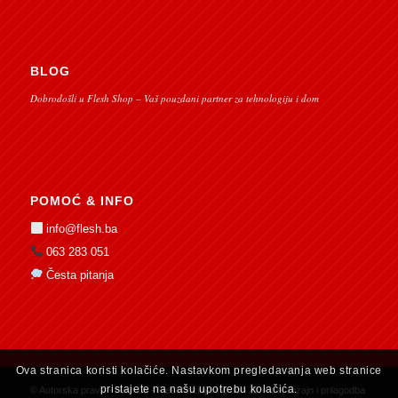
BLOG
Dobrodošli u Flesh Shop – Vaš pouzdani partner za tehnologiju i dom
POMOĆ & INFO
info@flesh.ba
063 283 051
Česta pitanja
Ova stranica koristi kolačiće. Nastavkom pregledavanja web stranice
pristajete na našu upotrebu kolačića.
© Autorska prava -
flesh.ba - Flesh Inžinjering doo Živinice
| Dizajn i prilagodba