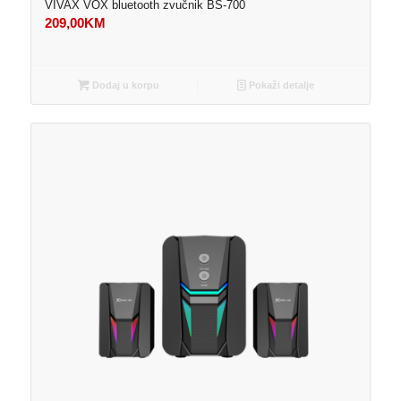
VIVAX VOX bluetooth zvučnik BS-700
209,00
KM
Dodaj u korpu
Pokaži detalje