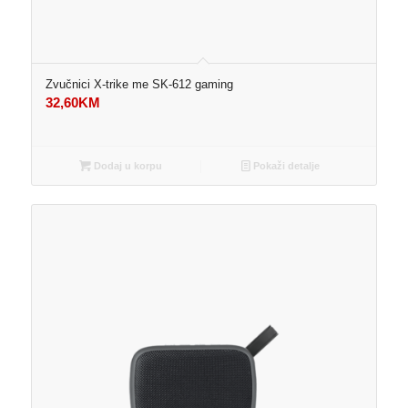
Zvučnici X-trike me SK-612 gaming
32,60
KM
Dodaj u korpu
Pokaži detalje