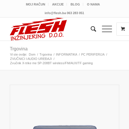
MOJ RAČUN
AKCIJE
BLOG
O NAMA
info@flesh.ba
063 283 051
Trgovina
Vi ste ovdje:
Dom
/
Trgovina
/
INFORMATIKA
/
PC PERIFERIJA
/
ZVUČNICI I AUDIO UREĐAJI
/
Zvučnik X-trike me SP-208BT wireless/FM/AUX/TF gaming