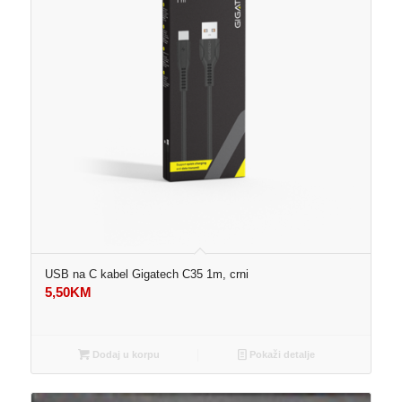
USB na C kabel Gigatech C35 1m, crni
5,50
KM
Dodaj u korpu
Pokaži detalje