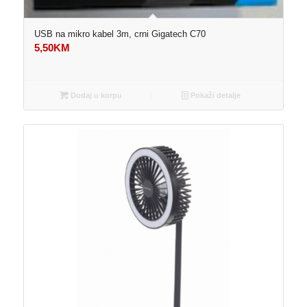
USB na mikro kabel 3m, crni Gigatech C70
5,50
KM
Dodaj u korpu
Pokaži detalje