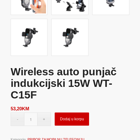
Wireless auto punjač
indukcijski 15W WT-
C15F
53,20
KM
Dodaj u korpu
Kategorija:
PRIBOR ZA MOBILNU TELEFONIJU