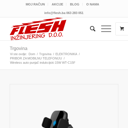
MOJ RAČUN
AKCIJE
BLOG
O NAMA
info@flesh.ba
063 283 051
Trgovina
Vi ste ovdje:
Dom
/
Trgovina
/
ELEKTRONIKA
/
PRIBOR ZA MOBILNU TELEFONIJU
/
Wireless auto punjač indukcijski 15W WT-C15F