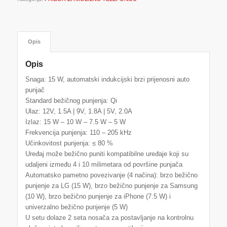
Opis
Opis
Snaga: 15 W, automatski indukcijski brzi prijenosni auto
punjač
Standard bežičnog punjenja: Qi
Ulaz: 12V, 1.5A | 9V, 1.8A | 5V, 2.0A
Izlaz: 15 W – 10 W – 7.5 W – 5 W
Frekvencija punjenja: 110 – 205 kHz
Učinkovitost punjenja: ≤ 80 %
Uređaj može bežično puniti kompatibilne uređaje koji su
udaljeni između 4 i 10 milimetara od površine punjača
Automatsko pametno povezivanje (4 načina): brzo bežično
punjenje za LG (15 W), brzo bežično punjenje za Samsung
(10 W), brzo bežično punjenje za iPhone (7.5 W) i
univerzalno bežično punjenje (5 W)
U setu dolaze 2 seta nosača za postavljanje na kontrolnu